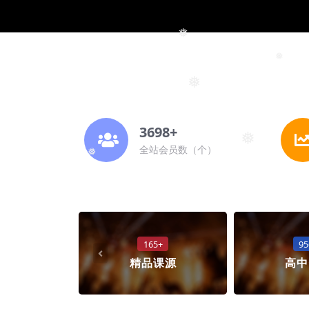
❅
❅
❅
3698+
❅
全站会员数（个）
❅
165+
95
精品课源
高中