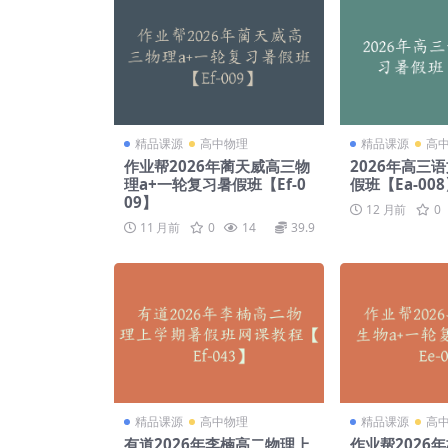
精品课源
高中物理
精品课源
高
作业帮2026年蔺天威高三物
2026年高三
理a+一轮复习暑假班【Ef-0
假班【Ea-00
09】
12 月前
0
11 月前
0
14
39.9
精品课源
高中物理
精品课源
高
有道2026年李楠高二物理上
作业帮2026