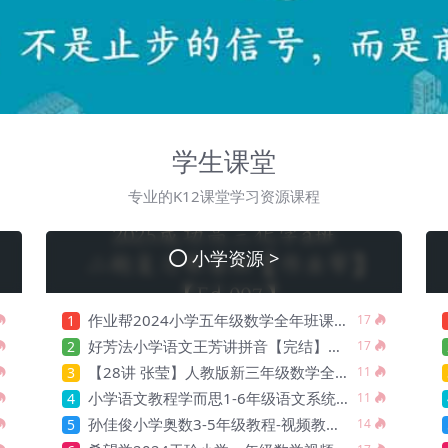
学生课堂
专业的K12课堂学习资源课程
小学资源 >
作业帮2024小学五年级数学全年班课程【Cb-001】
1
17
好芳法小学语文王芳讲拼音【完结】【Ca-031】
2
17
【28讲 张莹】人教版新三年级数学全册教程满分班（教材精讲+奥数拓展）【Cb-043】
3
11
小学语文教程学而思1-6年级语文系统学习精品资料教学课程【Ca-012】
4
11
孙佳俊小学奥数3-5年级教程-视频教程+讲义+课程笔记【Cb-034】
5
14