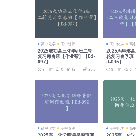
高中化学
高中资源
高中化学
高
2025成功高三化学a班二轮
2025冯琳琳
复习寒春班【作业帮】【Ed-
轮复习春季班
097】
d-096】
8 月前
0
13
39.9
8 月前
0
高中化学
高中资源
高中化学
高
2025高二化学网课暑假班网
2025高二化