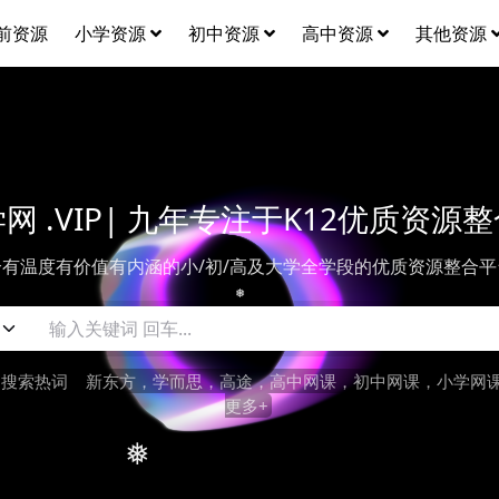
前资源
小学资源
初中资源
高中资源
其他资源
网 .VIP| 九年专注于K12优质资源
个有温度有价值有内涵的小/初/高及大学全学段的优质资源整合平
❅
搜索热词
新东方，学而思，高途，高中网课，初中网课，小学网
更多+
❅
❅