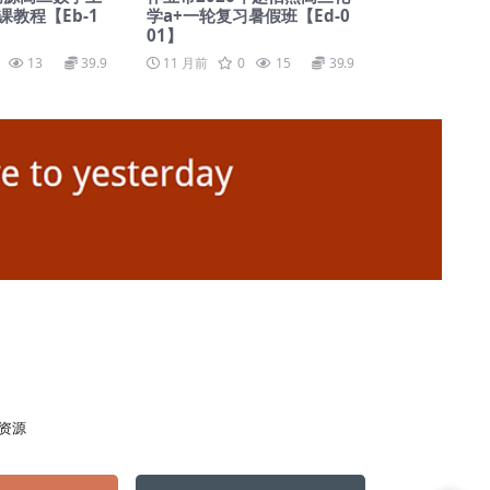
教程【Eb-1
学a+一轮复习暑假班【Ed-0
01】
13
39.9
11 月前
0
15
39.9
资源