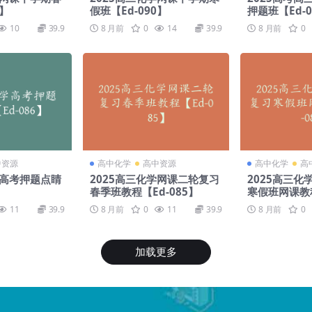
1】
假班【Ed-090】
押题班【Ed-0
10
39.9
8 月前
0
14
39.9
8 月前
0
中资源
高中化学
高中资源
高中化学
高
学高考押题点睛
2025高三化学网课二轮复习
2025高三
春季班教程【Ed-085】
寒假班网课教程
11
39.9
8 月前
0
11
39.9
8 月前
0
加载更多