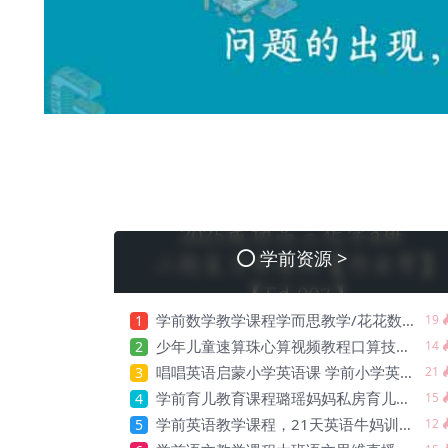
学前资源 >
学前数学教学课程学而思教学/花花数学乐园教学/幼升小数学启蒙教学，5.74G百度网盘资源打包下载【B-006】
1
19
少年儿童速算珠心算视频教程口算技巧秘诀珠心算快算训练教程【B-012】
2
14
唱唱英语启蒙小学英语课 学前小学英语教程【B-022】
3
21
学前育儿教育课程璐瑶妈妈私房育儿课程【B-001】
4
15
学前英语教学课程，21天英语牛妈训练营【B-005】
5
12