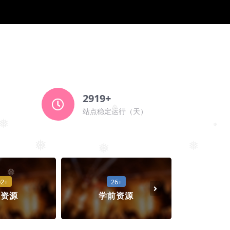
2919+
）
站点稳定运行（天）
❅
❅
❅
❅
❅
❅
❅
02+
26+
学资源
学前资源
考