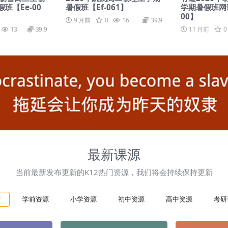
班【Ee-00
暑假班【Ef-061】
学期暑假班网课
00】
9 月前
0
16
39.9
13
39.9
11 月前
0
最新课源
当前最新发布更新的K12热门资源，我们将会持续保持更新
新
学前资源
小学资源
初中资源
高中资源
考研