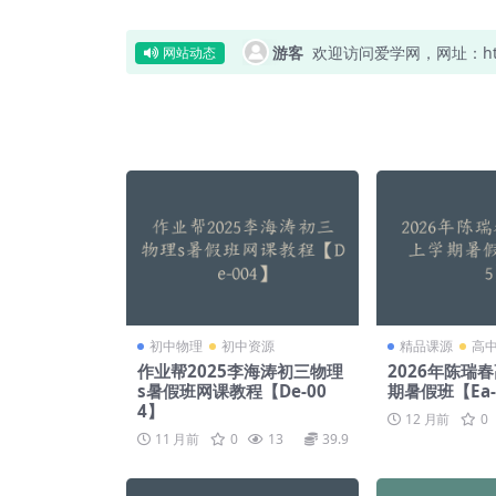
游客
欢迎访问爱学网，网址：https:
网站动态
初中物理
初中资源
精品课源
高
作业帮2025李海涛初三物理
2026年陈瑞
s暑假班网课教程【De-00
期暑假班【Ea-
4】
12 月前
0
11 月前
0
13
39.9