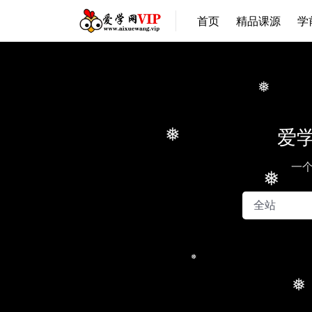
首页
精品课源
学
❅
爱学
❅
一
❅
❅