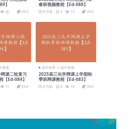
89】
春班视频教程【Ed-088】
20
39.9
8 月前
0
15
39.9
中资源
高中化学
高中资源
化学网课二轮复习
2025高三化学网课上学期秋
【Ed-084】
季班网课教程【Ed-083】
11
39.9
8 月前
0
10
39.9