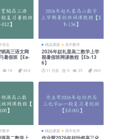
中语文
精品课源
高中数学
刘雯韬高三语文网
2026年赵礼显高二数学上学
习暑假班【Ea-
期暑假班网课教程【Eb-13
6】
19
39.9
11 月前
0
25
39.9
中数学
精品课源
高中化学
年胡源高二数学上
作业帮2026年赵怡然高三化