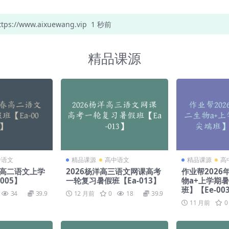
//www.aixuewang.vip
1 秒前
精品课源
中语文
精品课源
高中语文
精品课源
高
春高二语文上学
2026杨洋高三语文网课高考
作业帮202
005】
一轮复习暑假班【Ea-013】
物a+上学期
班】【Ee-00
34
39.9
12 月前
0
18
39.9
11 月前
0