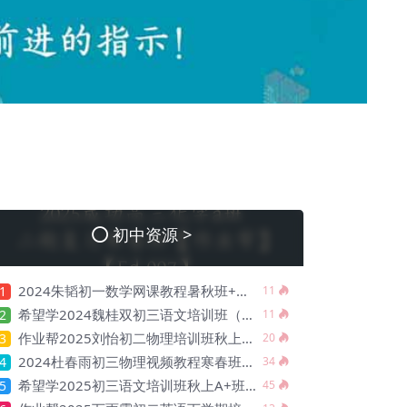
初中资源 >
2024朱韬初一数学网课教程暑秋班+寒春班【Db-020】
1
11
希望学2024魏桂双初三语文培训班（春上·全国版·A+）【Da-029】
2
11
作业帮2025刘怡初二物理培训班秋上A+班【De-003】
3
20
2024杜春雨初三物理视频教程寒春班【De-031】
4
34
希望学2025初三语文培训班秋上A+班（秋上·全国版·A+）【Da-031】
5
45