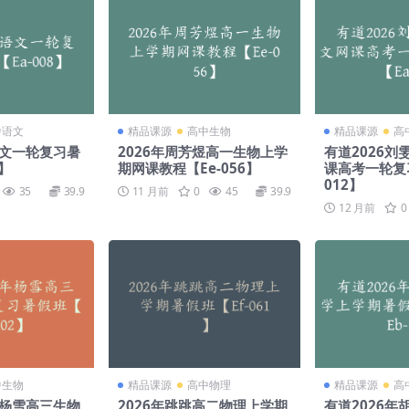
中语文
精品课源
高中生物
精品课源
高
语文一轮复习暑
2026年周芳煜高一生物上学
有道2026
8】
期网课教程【Ee-056】
课高考一轮复
012】
35
39.9
11 月前
0
45
39.9
12 月前
0
中生物
精品课源
高中物理
精品课源
高
年杨雪高三生物
2026年跳跳高二物理上学期
有道2026