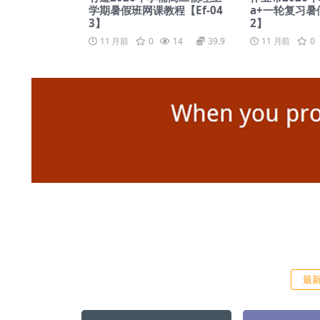
学期暑假班网课教程【Ef-04
a+一轮复习暑假
3】
2】
11 月前
0
14
39.9
11 月前
0
最