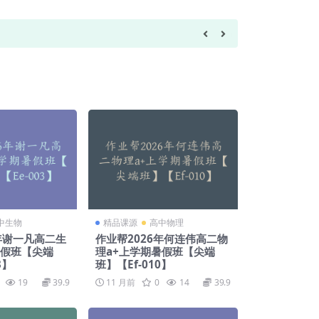
游客
欢迎访问爱
中生物
精品课源
高中物理
6年谢一凡高二生
作业帮2026年何连伟高二物
暑假班【尖端
理a+上学期暑假班【尖端
3】
班】【Ef-010】
19
39.9
11 月前
0
14
39.9