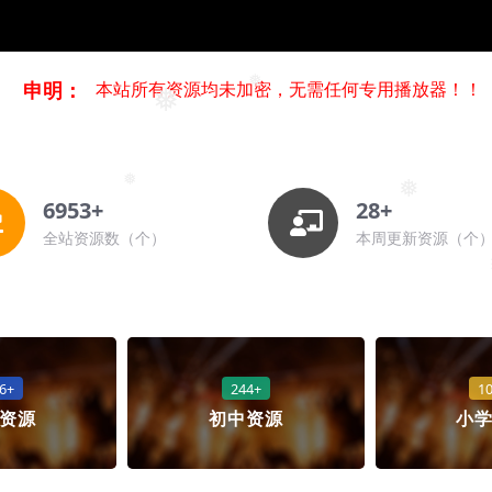
申明：
本站所有资源均未加密，无需任何专用播放器！！
❅
❅
❅
❅
6953+
28+
全站资源数（个）
本周更新资源（个
6+
244+
1
资源
初中资源
小