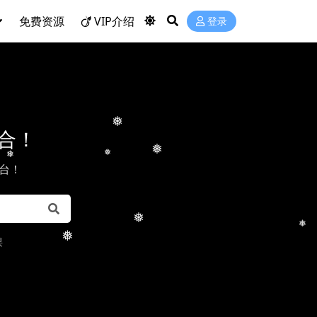
免费资源
VIP介绍
登录
整合！
❅
❅
❅
❅
台！
❅
❅
课
❅