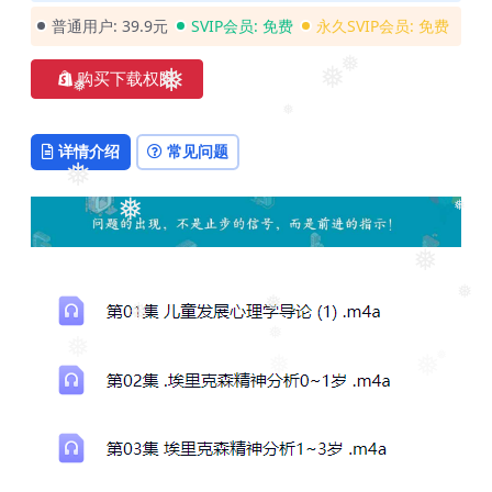
❅
普通用户:
39.9元
SVIP会员:
免费
永久SVIP会员:
免费
购买下载权限
❅
❅
❅
❅
❅
详情介绍
常见问题
❅
❅
❅
❅
❅
❅
❅
❅
❅
❅
❅
❅