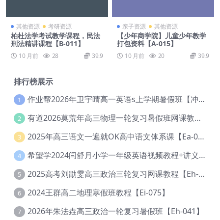
其他资源
考研资源
亲子资源
其他资源
柏杜法学考试教学课程，民法
【少年商学院】儿童少年教学
刑法精讲课程【B-011】
打包资料【A-015】
10 月前
28
39.9
10 月前
20
39.9
排行榜展示
作业帮2026年卫宇晴高一英语s上学期暑假班【冲顶班】【Ec-003】
1
有道2026莫荒年高三物理一轮复习暑假班网课教程【Ef-044】
2
2025年高三语文一遍就OK高中语文体系课【Ea-028】
3
希望学2024闫舒月小学一年级英语视频教程+讲义【Cc-004】
4
2025高考刘勖雯高三政治三轮复习网课教程【Eh-061】
5
2024王群高二地理寒假班教程【Ei-075】
6
2026年朱法垚高三政治一轮复习暑假班【Eh-041】
7