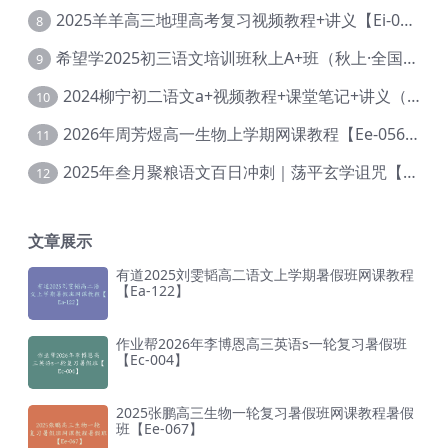
2025羊羊高三地理高考复习视频教程+讲义【Ei-051】
8
希望学2025初三语文培训班秋上A+班（秋上·全国版·A+）【Da-031】
9
2024柳宁初二语文a+视频教程+课堂笔记+讲义（暑假班+秋季班）【Da-003】
10
2026年周芳煜高一生物上学期网课教程【Ee-056】
11
2025年叁月聚粮语文百日冲刺｜荡平玄学诅咒【Ea-001】
12
文章展示
有道2025刘雯韬高二语文上学期暑假班网课教程
【Ea-122】
作业帮2026年李博恩高三英语s一轮复习暑假班
【Ec-004】
2025张鹏高三生物一轮复习暑假班网课教程暑假
班【Ee-067】