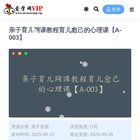
登录
亲子育儿网课教程育儿愈己的心理课【A-
❅
❅
003】
❅
❅
❅
❅
❅
❅
❅
❅
资源分类:
亲子资源
浏览热度: (19)
❅
发布时间: 2025-09-28
最近更新: 2025-09-28