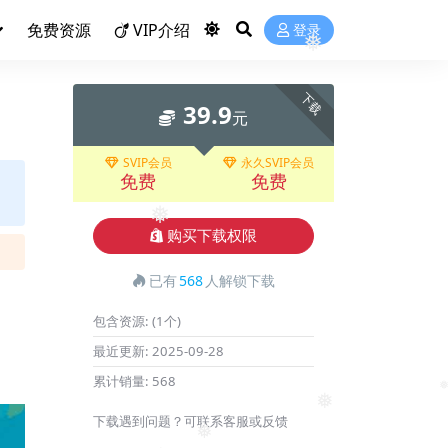
免费资源
VIP介绍
登录
❅
下载
39.9
元
SVIP会员
永久SVIP会员
免费
免费
❅
购买下载权限
已有
568
人解锁下载
包含资源:
(1个)
最近更新:
2025-09-28
累计销量:
568
❅
❅
下载遇到问题？可联系客服或反馈