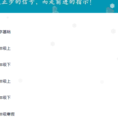
❅
❅
❅
❅
❅
❅
❅
❅