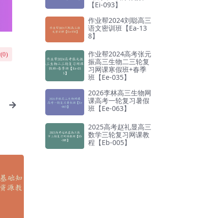
【Ei-093】
作业帮2024刘聪高三
语文密训班【Ea-13
8】
作业帮2024高考张元
(
0
)
振高三生物二三轮复
习网课寒假班+春季
班【Ee-035】
2026李林高三生物网
课高考一轮复习暑假
班【Ee-063】
2025高考赵礼显高三
数学三轮复习网课教
程【Eb-005】