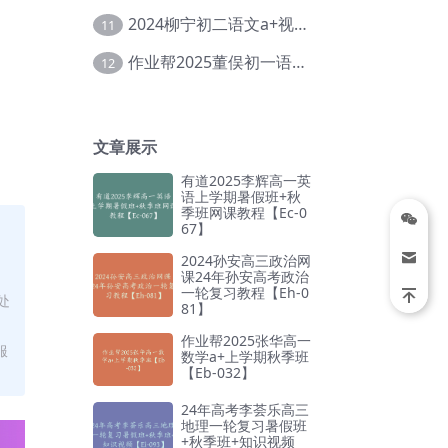
2024柳宁初二语文a+视频教程+课堂笔记+讲义（暑假班+秋季班）【Da-003】
11
作业帮2025董俣初一语文培训班秋上A+班【Da-038】
12
文章展示
有道2025李辉高一英
语上学期暑假班+秋
季班网课教程【Ec-0
67】
2024孙安高三政治网
课24年孙安高考政治
一轮复习教程【Eh-0
处
81】
作业帮2025张华高一
服
数学a+上学期秋季班
【Eb-032】
24年高考李荟乐高三
地理一轮复习暑假班
+秋季班+知识视频