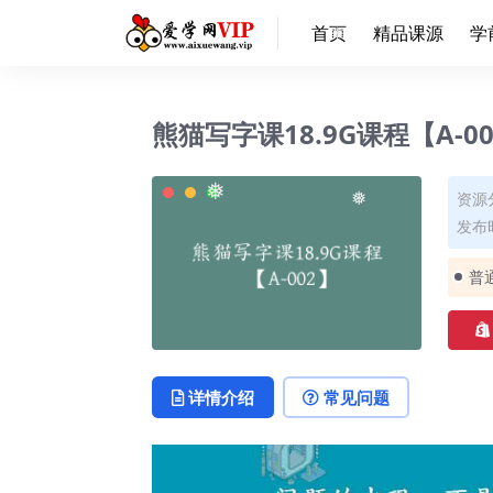
首页
精品课源
学
❅
熊猫写字课18.9G课程【A-0
资源
❅
发布时
❅
普
详情介绍
常见问题