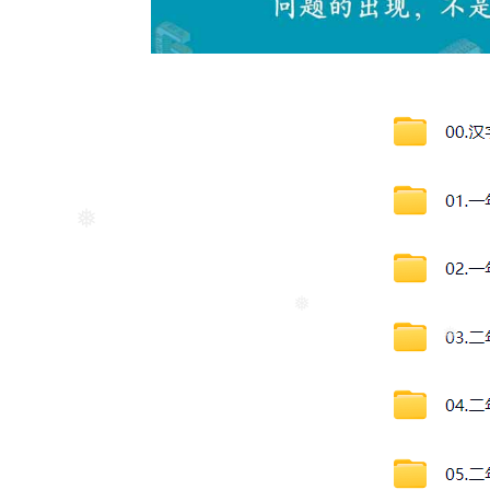
❅
❅
❅