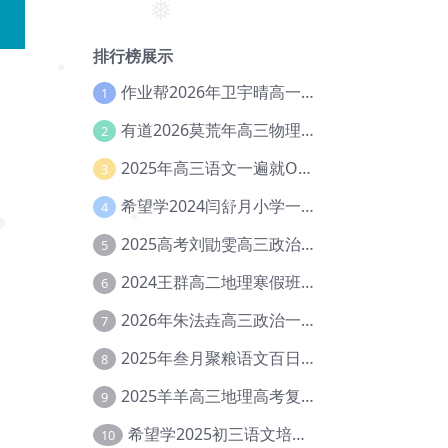
❅
❅
排行榜展示
作业帮2026年卫宇晴高一英语s上学期暑假班【冲顶班】【Ec-003】
1
❅
有道2026莫荒年高三物理一轮复习暑假班网课教程【Ef-044】
2
2025年高三语文一遍就OK高中语文体系课【Ea-028】
3
希望学2024闫舒月小学一年级英语视频教程+讲义【Cc-004】
4
❅
❅
2025高考刘勖雯高三政治三轮复习网课教程【Eh-061】
5
❅
2024王群高二地理寒假班教程【Ei-075】
6
2026年朱法垚高三政治一轮复习暑假班【Eh-041】
7
2025年叁月聚粮语文百日冲刺｜荡平玄学诅咒【Ea-001】
8
2025羊羊高三地理高考复习视频教程+讲义【Ei-051】
9
希望学2025初三语文培训班秋上A+班（秋上·全国版·A+）【Da-031】
10