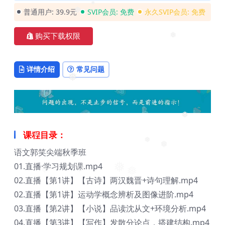
普通用户:
39.9元
SVIP会员:
免费
永久SVIP会员:
免费
❅
❅
购买下载权限
❅
详情介绍
常见问题
❅
❅
课程目录：
❅
❅
语文郭笑尖端秋季班
❅
01.直播·学习规划课.mp4
❅
❅
❅
02.直播【第1讲】【古诗】两汉魏晋+诗句理解.mp4
❅
02.直播【第1讲】运动学概念辨析及图像进阶.mp4
03.直播【第2讲】【小说】品读沈从文+环境分析.mp4
04.直播【第3讲】【写作】发散分论点，搭建结构.mp4