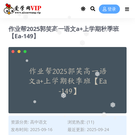
登录
❅
❅
❅
作业帮2025郭笑高一语文a+上学期秋季班
❅
【Ea-149】
❅
❅
❅
❅
❅
❅
❅
❅
❅
❅
资源分类:
高中语文
浏览热度: (11)
❅
❅
发布时间: 2025-09-16
最近更新: 2025-09-24