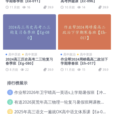
学期春季班【Ee-011】
高考押题课【Ec-096】
11 月前
16
39.9
10 月前
14
39.9
高中历史
高中资源
高中政治
高中资源
2024高三历史高考二三轮复习
作业帮2024周峤矞高二政治下
春季班【Eg-080】
学期寒春班【Eh-017】
8 月前
22
39.9
11 月前
15
39.9
排行榜展示
作业帮2026年卫宇晴高一英语s上学期暑假班【冲顶班】【Ec-003】
1
有道2026莫荒年高三物理一轮复习暑假班网课教程【Ef-044】
2
2025年高三语文一遍就OK高中语文体系课【Ea-028】
3