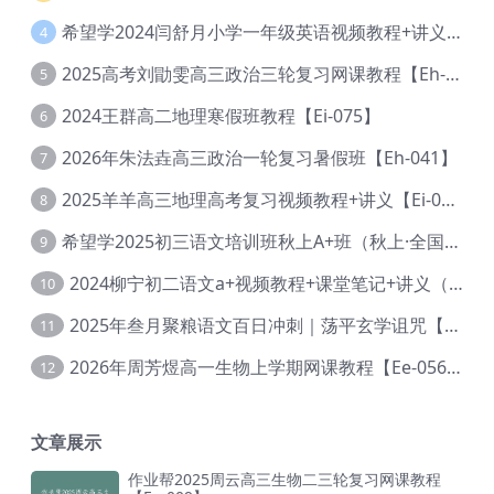
希望学2024闫舒月小学一年级英语视频教程+讲义【Cc-004】
4
2025高考刘勖雯高三政治三轮复习网课教程【Eh-061】
5
2024王群高二地理寒假班教程【Ei-075】
6
2026年朱法垚高三政治一轮复习暑假班【Eh-041】
7
2025羊羊高三地理高考复习视频教程+讲义【Ei-051】
8
希望学2025初三语文培训班秋上A+班（秋上·全国版·A+）【Da-031】
9
2024柳宁初二语文a+视频教程+课堂笔记+讲义（暑假班+秋季班）【Da-003】
10
2025年叁月聚粮语文百日冲刺｜荡平玄学诅咒【Ea-001】
11
2026年周芳煜高一生物上学期网课教程【Ee-056】
12
文章展示
作业帮2025周云高三生物二三轮复习网课教程