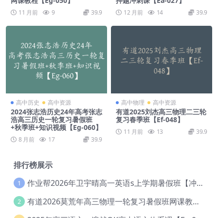
网课教程【Eg-050】
押题冲刺课【Ea-027】
11 月前
9
39.9
12 月前
14
39.9
高中历史
高中资源
高中物理
高中资源
2024张志浩历史24年高考张志
有道2025刘杰高三物理二三轮
浩高三历史一轮复习暑假班
复习春季班【Ef-048】
+秋季班+知识视频【Eg-060】
11 月前
13
39.9
8 月前
17
39.9
排行榜展示
作业帮2026年卫宇晴高一英语s上学期暑假班【冲顶班】【Ec-003】
1
有道2026莫荒年高三物理一轮复习暑假班网课教程【Ef-044】
2