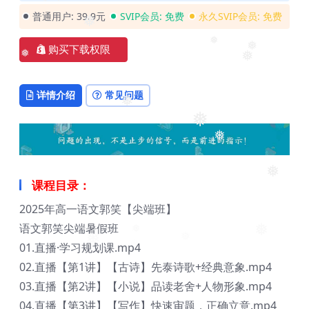
❅
❅
❅
普通用户:
39.9元
SVIP会员:
免费
永久SVIP会员:
免费
❅
❅
购买下载权限
❅
❅
❅
详情介绍
常见问题
❅
❅
❅
❅
课程目录：
2025年高一语文郭笑【尖端班】
语文郭笑尖端暑假班
❅
❅
❅
❅
01.直播·学习规划课.mp4
02.直播【第1讲】【古诗】先泰诗歌+经典意象.mp4
03.直播【第2讲】【小说】品读老舍+人物形象.mp4
04.直播【第3讲】【写作】快速审题，正确立意.mp4