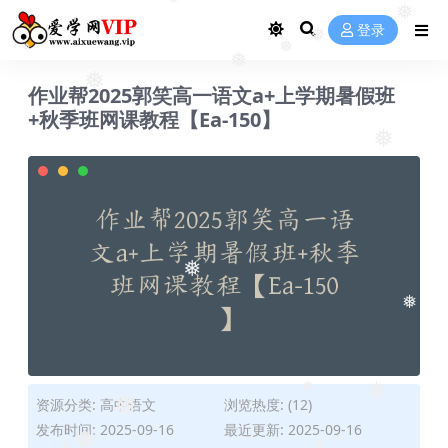
❅
❅
登录
❅
❅
❅
❅
❅
作业帮2025郭笑高一语文a+上学期暑假班
+秋季班网课教程【Ea-150】
❅
❅
❅
❅
资源分类:
高中语文
浏览热度: (12)
❅
❅
发布时间: 2025-09-16
最近更新: 2025-09-16