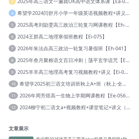
2025年高三语文一遍就OK高中语文体系课【Ea-028】
3
希望学2024闫舒月小学一年级英语视频教程+讲义【Cc-004】
4
2025高考刘勖雯高三政治三轮复习网课教程【Eh-061】
5
2024王群高二地理寒假班教程【Ei-075】
6
2026年朱法垚高三政治一轮复习暑假班【Eh-041】
7
2025年叁月聚粮语文百日冲刺｜荡平玄学诅咒【Ea-001】
8
2025羊羊高三地理高考复习视频教程+讲义【Ei-051】
9
希望学2025初三语文培训班秋上A+班（秋上·全国版·A+）【Da-031】
10
2026年周芳煜高一生物上学期网课教程【Ee-056】
11
2024柳宁初二语文a+视频教程+课堂笔记+讲义（暑假班+秋季班）【Da-003】
12
文章展示
作业帮2025张亮高三英语a+一轮复习暑假班+秋