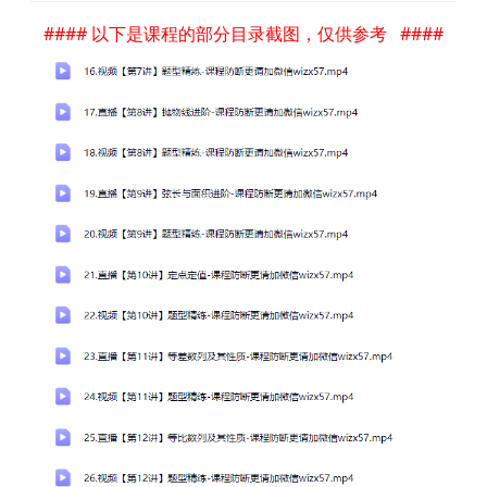
#### 以下是课程的部分目录截图，仅供参考 ####