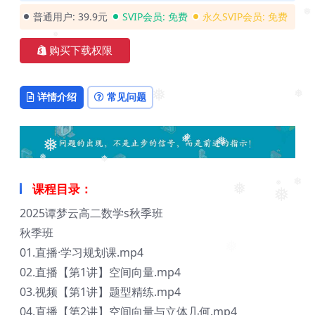
普通用户:
39.9元
SVIP会员:
免费
永久SVIP会员:
免费
❅
购买下载权限
❅
详情介绍
常见问题
❅
❅
❅
❅
❅
❅
❅
❅
课程目录：
❅
❅
❅
❅
2025谭梦云高二数学s秋季班
秋季班
01.直播·学习规划课.mp4
02.直播【第1讲】空间向量.mp4
03.视频【第1讲】题型精练.mp4
04.直播【第2讲】空间向量与立体几何.mp4