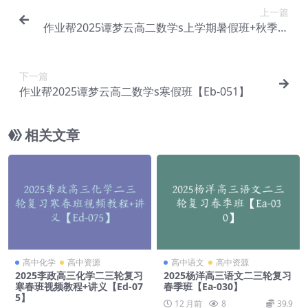
上一篇
作业帮2025谭梦云高二数学s上学期暑假班+秋季班
【Eb-049】
下一篇
作业帮2025谭梦云高二数学s寒假班【Eb-051】
相关文章
高中化学
高中资源
高中语文
高中资源
2025李政高三化学二三轮复习
2025杨洋高三语文二三轮复习
寒春班视频教程+讲义【Ed-07
春季班【Ea-030】
5】
12 月前
8
39.9