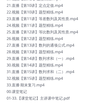
21.直播【第10讲】定点定值.mp4
22.视频【第10讲】题型精练.mp4
23.直播【第11讲】等差数列及其性质.mp4
24.视频【第11讲】题型精练.mp4
25.直播【第12讲】等比数列及其性质.mp4
26.视频【第12讲】题型精练.mp4
27.直播【第13讲】数列的通项公式.mp4
28.视频【第13讲】题型精练.mp4
29.直播【第14讲】数列求和（一）.mp4
30.视频【第14讲】题型精练.mp4
31.直播【第15讲】数列求和（二）.mp4
32.视频【第15讲】题型精练.mp4
33.直播·期末复习.mp4
00.课堂笔记
01-33.【课堂笔记】主讲课中笔记.pdf