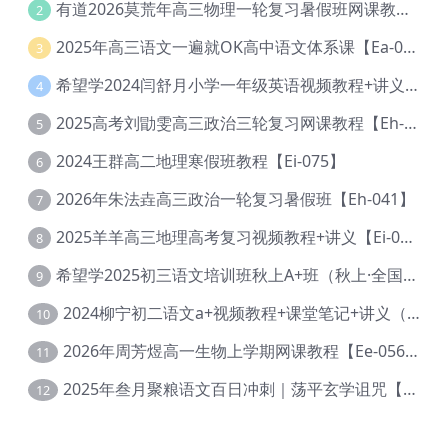
有道2026莫荒年高三物理一轮复习暑假班网课教程【Ef-044】
2
2025年高三语文一遍就OK高中语文体系课【Ea-028】
3
希望学2024闫舒月小学一年级英语视频教程+讲义【Cc-004】
4
2025高考刘勖雯高三政治三轮复习网课教程【Eh-061】
5
2024王群高二地理寒假班教程【Ei-075】
6
2026年朱法垚高三政治一轮复习暑假班【Eh-041】
7
2025羊羊高三地理高考复习视频教程+讲义【Ei-051】
8
希望学2025初三语文培训班秋上A+班（秋上·全国版·A+）【Da-031】
9
2024柳宁初二语文a+视频教程+课堂笔记+讲义（暑假班+秋季班）【Da-003】
10
2026年周芳煜高一生物上学期网课教程【Ee-056】
11
2025年叁月聚粮语文百日冲刺｜荡平玄学诅咒【Ea-001】
12