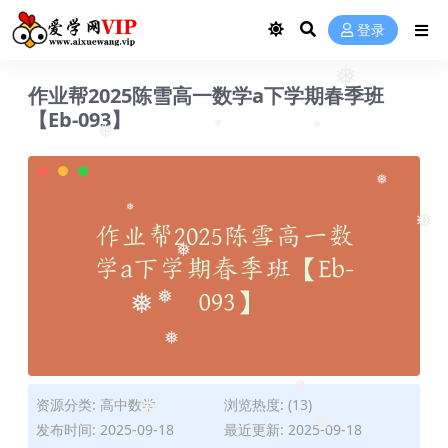
❅
登录
作业帮2025陈雪高一数学a下学期春季班
❅
【Eb-093】
❅
❅
❅
❅
❅
❅
❅
❅
❅
❅
资源分类:
高中数学
浏览热度: (13)
❅
❅
发布时间: 2025-09-18
最近更新: 2025-09-18
❅