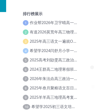
排行榜展示
作业帮2026年卫宇晴高一英语s上学期暑假班【冲顶班】【Ec-003】
1
有道2026莫荒年高三物理一轮复习暑假班网课教程【Ef-044】
2
2025年高三语文一遍就OK高中语文体系课【Ea-028】
3
希望学2024闫舒月小学一年级英语视频教程+讲义【Cc-004】
4
2025高考刘勖雯高三政治三轮复习网课教程【Eh-061】
5
2024王群高二地理寒假班教程【Ei-075】
6
❅
2026年朱法垚高三政治一轮复习暑假班【Eh-041】
7
2025年叁月聚粮语文百日冲刺｜荡平玄学诅咒【Ea-001】
8
2025羊羊高三地理高考复习视频教程+讲义【Ei-051】
9
希望学2025初三语文培训班秋上A+班（秋上·全国版·A+）【Da-031】
10