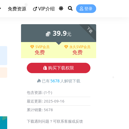
免费资源
VIP介绍
登录
❅
❅
下载
39.9
元
SVIP会员
永久SVIP会员
免费
免费
购买下载权限
已有
5678
人解锁下载
❅
包含资源:
(1个)
最近更新:
2025-09-16
累计销量:
5678
下载遇到问题？可联系客服或反馈