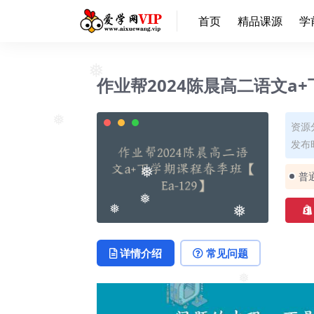
❅
首页
精品课源
学
作业帮2024陈晨高二语文a+
❅
资源
发布时
❅
普
❅
❅
❅
❅
详情介绍
常见问题
❅