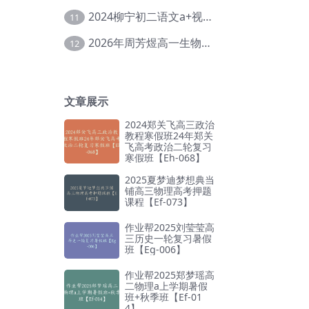
2024柳宁初二语文a+视频教程+课堂笔记+讲义（暑假班+秋季班）【Da-003】
11
2026年周芳煜高一生物上学期网课教程【Ee-056】
12
文章展示
2024郑关飞高三政治
教程寒假班24年郑关
飞高考政治二轮复习
寒假班【Eh-068】
2025夏梦迪梦想典当
铺高三物理高考押题
课程【Ef-073】
作业帮2025刘莹莹高
三历史一轮复习暑假
班【Eg-006】
作业帮2025郑梦瑶高
二物理a上学期暑假
班+秋季班【Ef-01
4】