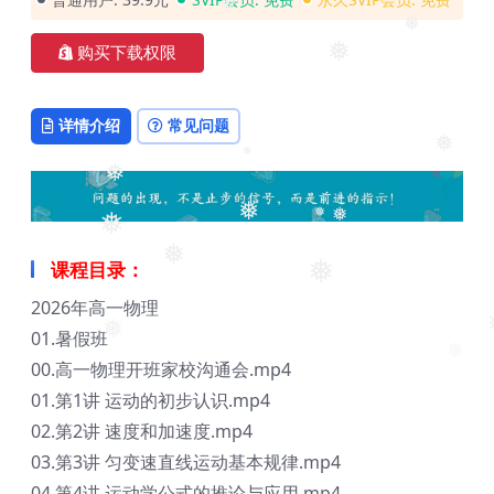
❅
❅
购买下载权限
❅
详情介绍
常见问题
❅
❅
❅
❅
❅
❅
❅
❅
课程目录：
❅
2026年高一物理
❅
01.暑假班
❅
00.高一物理开班家校沟通会.mp4
❅
01.第1讲 运动的初步认识.mp4
02.第2讲 速度和加速度.mp4
03.第3讲 匀变速直线运动基本规律.mp4
04.第4讲 运动学公式的推论与应用.mp4