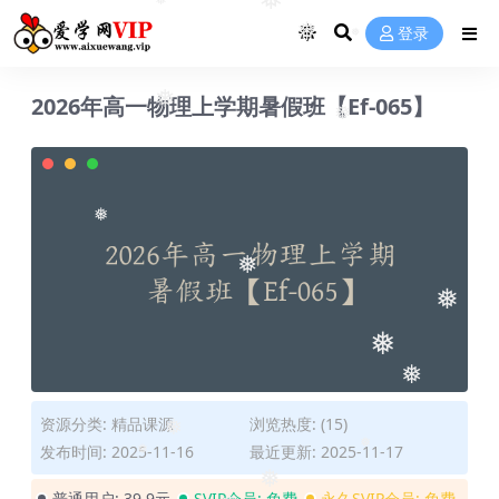
❅
❅
登录
❅
❅
2026年高一物理上学期暑假班【Ef-065】
❅
❅
❅
❅
❅
❅
❅
资源分类:
精品课源
浏览热度: (15)
❅
发布时间: 2025-11-16
最近更新: 2025-11-17
❅
❅
❅
普通用户:
39.9元
SVIP会员:
免费
永久SVIP会员:
免费