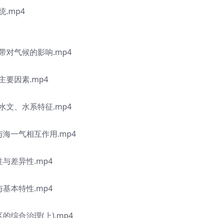
.mp4
带对气候的影响.mp4
主要因素.mp4
水文、水系特征.mp4
与海一气相互作用.mp4
性与差异性.mp4
与基本特性.mp4
的综合治理(上).mp4