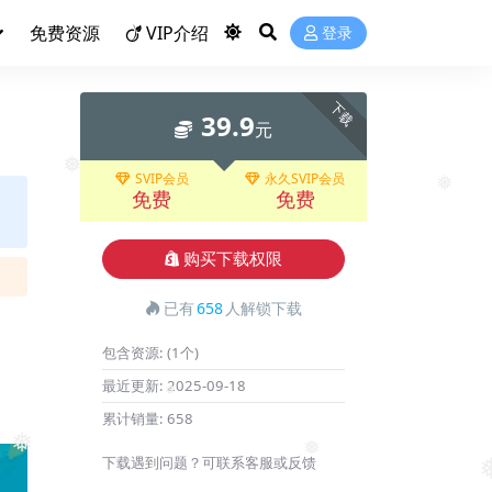
❅
❅
免费资源
VIP介绍
登录
下载
39.9
元
SVIP会员
永久SVIP会员
免费
免费
❅
❅
购买下载权限
已有
658
人解锁下载
包含资源:
(1个)
最近更新:
2025-09-18
累计销量:
658
❅
下载遇到问题？可联系客服或反馈