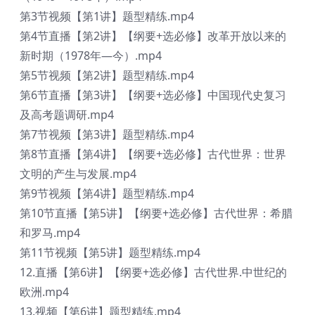
第3节视频【第1讲】题型精练.mp4
第4节直播【第2讲】【纲要+选必修】改革开放以来的
新时期（1978年—今）.mp4
第5节视频【第2讲】题型精练.mp4
第6节直播【第3讲】【纲要+选必修】中国现代史复习
及高考题调研.mp4
第7节视频【第3讲】题型精练.mp4
第8节直播【第4讲】【纲要+选必修】古代世界：世界
文明的产生与发展.mp4
第9节视频【第4讲】题型精练.mp4
第10节直播【第5讲】【纲要+选必修】古代世界：希腊
和罗马.mp4
第11节视频【第5讲】题型精练.mp4
12.直播【第6讲】【纲要+选必修】古代世界.中世纪的
欧洲.mp4
13.视频【第6讲】题型精练.mp4