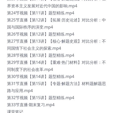
界资本主义发展对近代中国的影响.mp4
第24节视频【第11讲】题型精练.mp4
第25节直播【第12讲】【拓展·历史论述】对比分析：中
国与国际秩序的演变.mp4
第26节视频【第12讲】题型精练.mp4
第27节直播【第13讲】【核心·解题史观】对比分析：不
同国情下社会主义的探索.mp4
第28节视频【第13讲】题型精练.mp4
第29节直播【第14讲】【重难·热门材料】对比分析：不
同制度下的社会改革.mp4
第30节视频【第14讲】题型精练.mp4
第31节直播【第15讲】【专题·解题方法】材料题解题思
路与应用.mp4
第32节视频【第15讲】题型精练.mp4
第33节直播·期末复习.mp4
课堂笔记