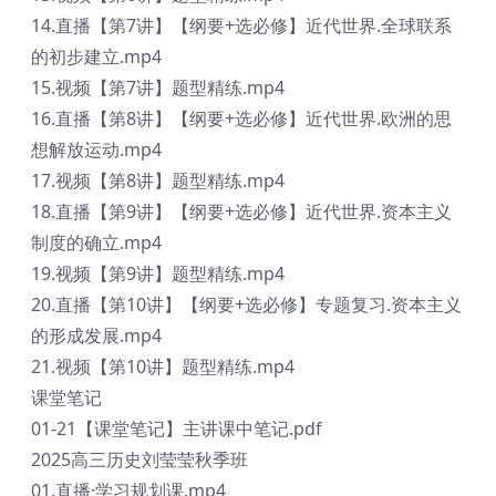
14.直播【第7讲】【纲要+选必修】近代世界.全球联系
的初步建立.mp4
15.视频【第7讲】题型精练.mp4
16.直播【第8讲】【纲要+选必修】近代世界.欧洲的思
想解放运动.mp4
17.视频【第8讲】题型精练.mp4
18.直播【第9讲】【纲要+选必修】近代世界.资本主义
制度的确立.mp4
19.视频【第9讲】题型精练.mp4
20.直播【第10讲】【纲要+选必修】专题复习.资本主义
的形成发展.mp4
21.视频【第10讲】题型精练.mp4
课堂笔记
01-21【课堂笔记】主讲课中笔记.pdf
2025高三历史刘莹莹秋季班
01.直播·学习规划课.mp4