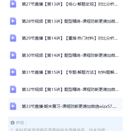
声明：
1. 本站所有资源都不需要特殊专用播放器，均未加密。