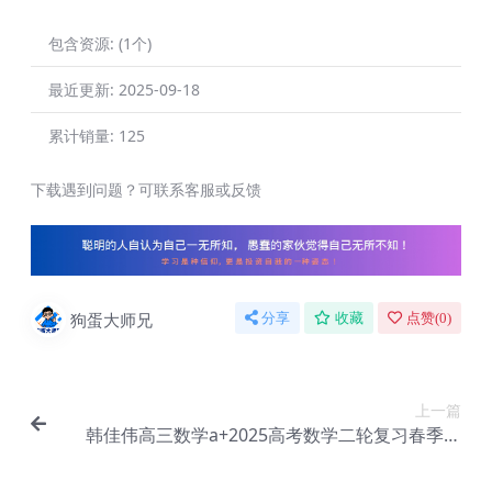
包含资源:
(1个)
最近更新:
2025-09-18
累计销量:
125
下载遇到问题？可联系客服或反馈
狗蛋大师兄
分享
收藏
点赞(
0
)
上一篇
韩佳伟高三数学a+2025高考数学二轮复习春季班
【作业帮】【Eb-131】