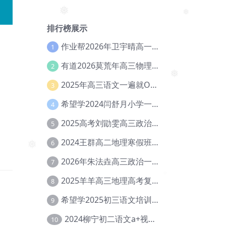
❅
❅
排行榜展示
作业帮2026年卫宇晴高一英语s上学期暑假班【冲顶班】【Ec-003】
1
有道2026莫荒年高三物理一轮复习暑假班网课教程【Ef-044】
2
❅
2025年高三语文一遍就OK高中语文体系课【Ea-028】
3
希望学2024闫舒月小学一年级英语视频教程+讲义【Cc-004】
4
2025高考刘勖雯高三政治三轮复习网课教程【Eh-061】
5
2024王群高二地理寒假班教程【Ei-075】
6
❅
2026年朱法垚高三政治一轮复习暑假班【Eh-041】
7
2025羊羊高三地理高考复习视频教程+讲义【Ei-051】
8
希望学2025初三语文培训班秋上A+班（秋上·全国版·A+）【Da-031】
9
2024柳宁初二语文a+视频教程+课堂笔记+讲义（暑假班+秋季班）【Da-003】
10