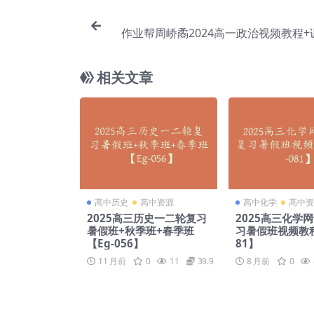
作业帮周峤矞2024高一政治视频教程+
(暑假班秋季班)【Eh
相关文章
高中历史
高中资源
高中化学
高中资
2025高三历史一二轮复习
2025高三化学
暑假班+秋季班+春季班
习暑假班视频教程
【Eg-056】
81】
11 月前
0
11
39.9
8 月前
0