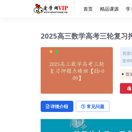
❅
首页
精品课源
学
❅
2025高三数学高考三轮复习押
资源
发布时
普
详情介绍
常见问题