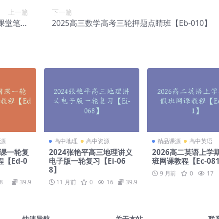
上一篇
下一篇
课堂笔记
2025高三数学高考三轮押题点睛班【Eb-010】
-002】
源
高中地理
高中资源
精品课源
高中英语
网课一轮复
2024张艳平高三地理讲义
2026高二英语上学
【Ed-0
电子版一轮复习【Ei-06
班网课教程【Ec-08
8】
9 月前
0
17
8
39.9
11 月前
0
16
39.9
快速导航
关于本站
联