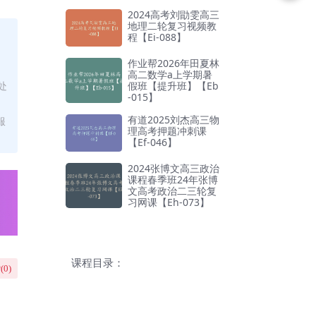
2024高考刘勖雯高三
地理二轮复习视频教
程【Ei-088】
作业帮2026年田夏林
高二数学a上学期暑
假班【提升班】【Eb
处
-015】
有道2025刘杰高三物
服
理高考押题冲刺课
【Ef-046】
2024张博文高三政治
课程春季班24年张博
文高考政治二三轮复
习网课【Eh-073】
课程目录：
(
0
)