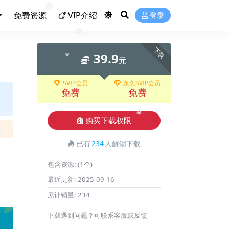
免费资源
VIP介绍
登录
❅
❅
下载
39.9
元
❅
SVIP会员
永久SVIP会员
免费
免费
购买下载权限
❅
已有
234
人解锁下载
❅
包含资源:
(1个)
最近更新:
2025-09-16
累计销量:
234
下载遇到问题？可联系客服或反馈