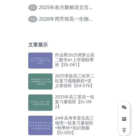
2025年叁月聚粮语文百日冲刺｜荡平玄学诅咒【Ea-001】
11
2026年周芳煜高一生物上学期网课教程【Ee-056】
12
文章展示
作业帮2025谭梦云高
二数学a+上学期秋季
班【Eb-061】
2025李政高三化学二
轮复习视频教程+讲
义寒假班【Ed-076】
2025年高三英语一轮
复习暑假班【Ec-09
2】
24年高考李荟乐高三
地理一轮复习暑假班
+秋季班+知识视频
【Ei-093】