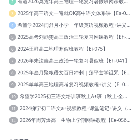
有道2026莫荒年高三物理一轮复习暑假班网课教程【Ef-044】
2
2025年高三语文一遍就OK高中语文体系课【Ea-028】
3
希望学2024闫舒月小学一年级英语视频教程+讲义【Cc-004】
4
2025高考刘勖雯高三政治三轮复习网课教程【Eh-061】
5
2024王群高二地理寒假班教程【Ei-075】
6
2026年朱法垚高三政治一轮复习暑假班【Eh-041】
7
2025年叁月聚粮语文百日冲刺｜荡平玄学诅咒【Ea-001】
8
2025羊羊高三地理高考复习视频教程+讲义【Ei-051】
9
希望学2025初三语文培训班秋上A+班（秋上·全国版·A+）【Da-031】
10
2024柳宁初二语文a+视频教程+课堂笔记+讲义（暑假班+秋季班）【Da-003】
11
2026年周芳煜高一生物上学期网课教程【Ee-056】
12