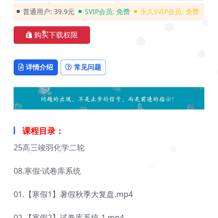
❅
❅
❅
❅
普通用户:
39.9元
SVIP会员:
免费
永久SVIP会员:
免费
❅
❅
购买下载权限
❅
❅
❅
详情介绍
常见问题
课程目录：
25高三竣羽化学二轮
❅
❅
❅
❅
08.寒假·试卷库系统
❅
01.【寒假1】暑假秋季大复盘.mp4
02.【寒假2】试卷库系统-1.mp4