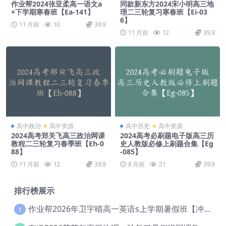
作业帮2024张亚柔高一语文a
同款新东方2024宋小明高三地
+下学期寒春班【Ea-141】
理二三轮复习寒春班【Ei-03
6】
11 月前
10
39.9
11 月前
12
39.9
高中政治
高中资源
高中历史
高中资源
2024高考郑关飞高三政治网课
2024高考必刷题电子版高三历
教程二三轮复习春季班【Eh-0
史人教版必修上刷题合集【Eg
88】
-085】
11 月前
12
39.9
8 月前
21
39.9
排行榜展示
作业帮2026年卫宇晴高一英语s上学期暑假班【冲顶班】【Ec-003】
1