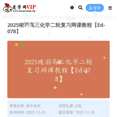
登录
❅
❅
❅
❅
❅
2025竣羽高三化学二轮复习网课教程【Ed-
❅
❅
078】
❅
❅
❅
❅
❅
❅
❅
资源分类:
高中化学
浏览热度: (28)
❅
发布时间: 2025-12-23
最近更新: 2025-12-26