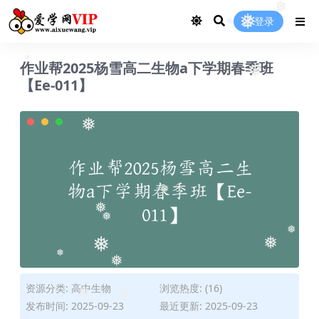
❅
❅
登录
❅
❅
❅
作业帮2025杨雪高二生物a下学期春季班
❅
❅
【Ee-011】
❅
❅
❅
❅
❅
❅
❅
❅
❅
资源分类:
高中生物
浏览热度: (16)
发布时间: 2025-09-23
最近更新: 2025-09-23
❅
❅