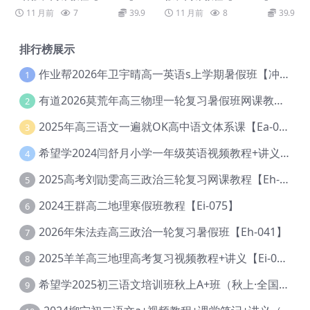
11 月前
7
39.9
11 月前
8
39.9
排行榜展示
作业帮2026年卫宇晴高一英语s上学期暑假班【冲顶班】【Ec-003】
1
有道2026莫荒年高三物理一轮复习暑假班网课教程【Ef-044】
2
2025年高三语文一遍就OK高中语文体系课【Ea-028】
3
希望学2024闫舒月小学一年级英语视频教程+讲义【Cc-004】
4
2025高考刘勖雯高三政治三轮复习网课教程【Eh-061】
5
2024王群高二地理寒假班教程【Ei-075】
6
2026年朱法垚高三政治一轮复习暑假班【Eh-041】
7
2025羊羊高三地理高考复习视频教程+讲义【Ei-051】
8
希望学2025初三语文培训班秋上A+班（秋上·全国版·A+）【Da-031】
9