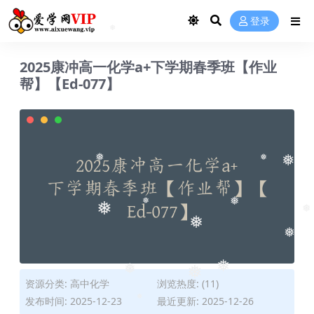
❅
❅
登录
❅
2025康冲高一化学a+下学期春季班【作业
帮】【Ed-077】
❅
❅
❅
❅
❅
❅
❅
❅
❅
资源分类:
高中化学
浏览热度: (11)
❅
❅
发布时间: 2025-12-23
最近更新: 2025-12-26
❅