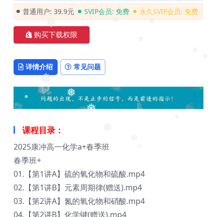
普通用户:
39.9元
SVIP会员:
免费
永久SVIP会员:
免费
❅
❅
❅
购买下载权限
❅
❅
详情介绍
常见问题
❅
❅
❅
❅
❅
课程目录：
❅
❅
2025康冲高一化学a+春季班
❅
春季班+
01.【第1讲A】硫的氧化物和硫酸.mp4
02.【第1讲B】元素周期律(赠送).mp4
03.【第2讲A】氮的氧化物和硝酸.mp4
04.【第2讲B】化学键(赠送).mp4