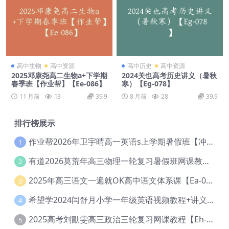
高中生物
高中资源
高中历史
高中资源
2025邓康尧高二生物a+下学期
2024关也高考历史讲义（暑秋
春季班【作业帮】【Ee-086】
寒）【Eg-078】
11 月前
13
39.9
8 月前
28
39.9
排行榜展示
作业帮2026年卫宇晴高一英语s上学期暑假班【冲顶班】【Ec-003】
1
有道2026莫荒年高三物理一轮复习暑假班网课教程【Ef-044】
2
2025年高三语文一遍就OK高中语文体系课【Ea-028】
3
希望学2024闫舒月小学一年级英语视频教程+讲义【Cc-004】
4
2025高考刘勖雯高三政治三轮复习网课教程【Eh-061】
5