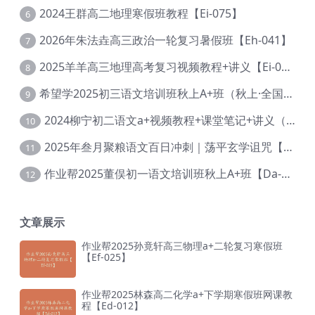
2024王群高二地理寒假班教程【Ei-075】
6
2026年朱法垚高三政治一轮复习暑假班【Eh-041】
7
2025羊羊高三地理高考复习视频教程+讲义【Ei-051】
8
希望学2025初三语文培训班秋上A+班（秋上·全国版·A+）【Da-031】
9
2024柳宁初二语文a+视频教程+课堂笔记+讲义（暑假班+秋季班）【Da-003】
10
2025年叁月聚粮语文百日冲刺｜荡平玄学诅咒【Ea-001】
11
作业帮2025董俣初一语文培训班秋上A+班【Da-038】
12
文章展示
作业帮2025孙竟轩高三物理a+二轮复习寒假班
【Ef-025】
作业帮2025林森高二化学a+下学期寒假班网课教
程【Ed-012】