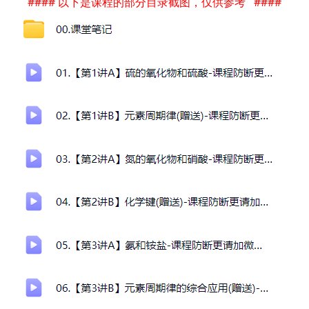
#### 以下是课程的部分目录截图，仅供参考 ####