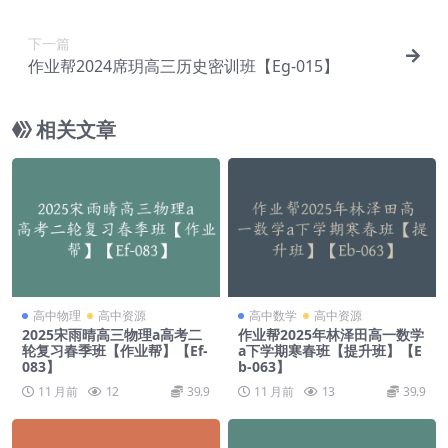
下一篇
作业帮2024席玥高三历史密训班【Eg-015】
相关文章
高中物理
高中资源
高中数学
高中资源
2025宋雨晴高三物理a高考二
作业帮2025年林泽田高一数学
轮复习春季班【作业帮】【Ef-
a下学期寒春班【提升班】【E
083】
b-063】
11 月前
12
39.9
11 月前
13
39.9