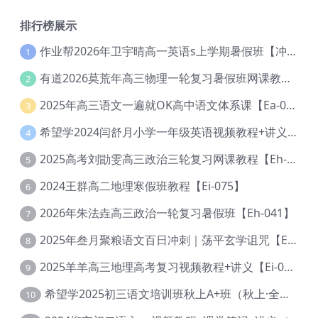
排行榜展示
作业帮2026年卫宇晴高一英语s上学期暑假班【冲顶班】【Ec-003】
1
有道2026莫荒年高三物理一轮复习暑假班网课教程【Ef-044】
2
2025年高三语文一遍就OK高中语文体系课【Ea-028】
3
希望学2024闫舒月小学一年级英语视频教程+讲义【Cc-004】
4
2025高考刘勖雯高三政治三轮复习网课教程【Eh-061】
5
2024王群高二地理寒假班教程【Ei-075】
6
2026年朱法垚高三政治一轮复习暑假班【Eh-041】
7
2025年叁月聚粮语文百日冲刺｜荡平玄学诅咒【Ea-001】
8
2025羊羊高三地理高考复习视频教程+讲义【Ei-051】
9
希望学2025初三语文培训班秋上A+班（秋上·全国版·A+）【Da-031】
10