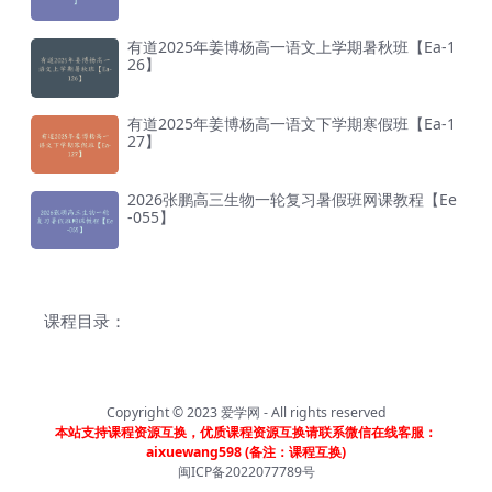
有道2025年姜博杨高一语文上学期暑秋班【Ea-1
26】
有道2025年姜博杨高一语文下学期寒假班【Ea-1
27】
2026张鹏高三生物一轮复习暑假班网课教程【Ee
-055】
课程目录：
Copyright © 2023
爱学网
- All rights reserved
本站支持课程资源互换，优质课程资源互换请联系微信在线客服：
aixuewang598 (备注：课程互换)
闽ICP备2022077789号