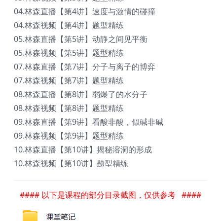
04.林森直播【第4讲】速度与激情的碰撞
04.林森视频【第4讲】题型精练
05.林森直播【第5讲】动静之间见平衡
05.林森视频【第5讲】题型精练
07.林森直播【第7讲】分子与离子的博弈
07.林森视频【第7讲】题型精练
08.林森直播【第8讲】弱爆了的水分子
08.林森视频【第8讲】题型精练
09.林森直播【第9讲】看酸非酸，似碱非碱
09.林森视频【第9讲】题型精练
10.林森直播【第10讲】揭秘溶洞的形成
10.林森视频【第10讲】题型精练
#### 以下是课程的部分目录截图，仅供参考 ####