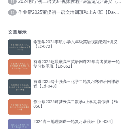
2024柳宁初二语文a+视频教程+课堂笔记+讲义（暑假班+秋季班）【Da-003】
11
作业帮2025董俣初一语文培训班秋上A+班【Da-038】
12
文章展示
希望学2024李航小学六年级英语视频教程+讲义
【Ec-072】
有道2025赵晨曦高三英语网课25年高考英语一轮
复习秋季班【Ec-062】
有道2025冷士强高三化学二轮复习寒假班网课教
程【Ed-048】
作业帮2025谭梦云高二数学a上学期暑假班【Eb-
056】
2024高三地理网课一轮复习暑秋班【Ei-084】