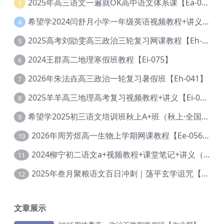
2025年高三语文一遍就OK高中语文体系课【Ea-028】
3
希望学2024闫舒月小学一年级英语视频教程+讲义【Cc-004】
4
2025高考刘勖雯高三政治三轮复习网课教程【Eh-061】
5
2024王群高二地理寒假班教程【Ei-075】
6
2026年朱法垚高三政治一轮复习暑假班【Eh-041】
7
2025羊羊高三地理高考复习视频教程+讲义【Ei-051】
8
希望学2025初三语文培训班秋上A+班（秋上·全国版·A+）【Da-031】
9
2026年周芳煜高一生物上学期网课教程【Ee-056】
10
2024柳宁初二语文a+视频教程+课堂笔记+讲义（暑假班+秋季班）【Da-003】
11
2025年叁月聚粮语文百日冲刺｜荡平玄学诅咒【Ea-001】
12
文章展示