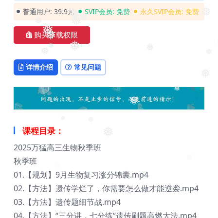
普通用户:
39.9元
SVIP会员:
免费
永久SVIP会员:
免费
❅
❅
❅
❅
❅
❅
购买下载权限
❅
❅
❅
❅
❅
❅
详情介绍
常见问题
❅
❅
❅
❅
❅
课程目录：
❅
2025万猛高三生物秋季班
秋季班
❅
01.【规划】9月生物复习涨分锦囊.mp4
02.【方法】遗传学烂了，你需要怎么做才能逆袭.mp4
03.【方法】遗传题细节战.mp4
04.【方法】“三分讲，七分练“遗传刷题高燃大法.mp4