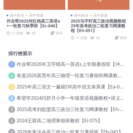
高中英语
高中资源
高中政治
高中资源
作业帮2025何红艳高三英语a
2025马宇轩高三政治视频教程
+一轮复习秋季班【Ec-040】
25年高考政治二轮复习网课教
程【Eh-051】
11 月前
10
39.9
11 月前
14
39.9
排行榜展示
作业帮2026年卫宇晴高一英语s上学期暑假班【冲顶班】【Ec-003】
1
有道2026莫荒年高三物理一轮复习暑假班网课教程【Ef-044】
2
2025年高三语文一遍就OK高中语文体系课【Ea-028】
3
希望学2024闫舒月小学一年级英语视频教程+讲义【Cc-004】
4
2025高考刘勖雯高三政治三轮复习网课教程【Eh-061】
5
2024王群高二地理寒假班教程【Ei-075】
6
2026年朱法垚高三政治一轮复习暑假班【Eh-041】
7