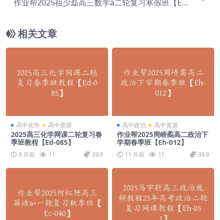
作业帮2025祖少磊高三数学a二轮复习寒假班【Eb-
022】
相关文章
高中化学
高中资源
高中政治
高中资源
2025高三化学网课二轮复习春
作业帮2025周峤矞高二政治下
季班教程【Ed-085】
学期春季班【Eh-012】
8 月前
11
39.9
11 月前
11
39.9