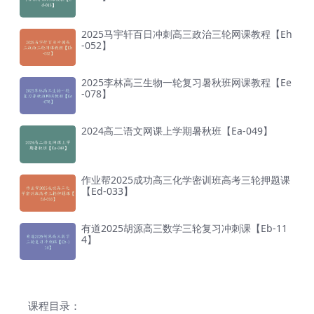
2025马宇轩百日冲刺高三政治三轮网课教程【Eh
-052】
2025李林高三生物一轮复习暑秋班网课教程【Ee
-078】
2024高二语文网课上学期暑秋班【Ea-049】
作业帮2025成功高三化学密训班高考三轮押题课
【Ed-033】
有道2025胡源高三数学三轮复习冲刺课【Eb-11
4】
课程目录：