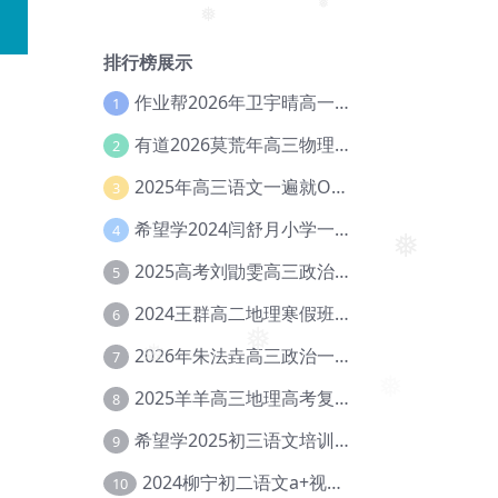
❅
❅
排行榜展示
作业帮2026年卫宇晴高一英语s上学期暑假班【冲顶班】【Ec-003】
1
有道2026莫荒年高三物理一轮复习暑假班网课教程【Ef-044】
2
2025年高三语文一遍就OK高中语文体系课【Ea-028】
3
希望学2024闫舒月小学一年级英语视频教程+讲义【Cc-004】
4
❅
2025高考刘勖雯高三政治三轮复习网课教程【Eh-061】
5
2024王群高二地理寒假班教程【Ei-075】
6
2026年朱法垚高三政治一轮复习暑假班【Eh-041】
7
❅
❅
2025羊羊高三地理高考复习视频教程+讲义【Ei-051】
8
希望学2025初三语文培训班秋上A+班（秋上·全国版·A+）【Da-031】
9
2024柳宁初二语文a+视频教程+课堂笔记+讲义（暑假班+秋季班）【Da-003】
10