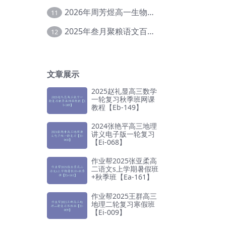
2026年周芳煜高一生物上学期网课教程【Ee-056】
11
2025年叁月聚粮语文百日冲刺｜荡平玄学诅咒【Ea-001】
12
文章展示
2025赵礼显高三数学
一轮复习秋季班网课
教程【Eb-149】
2024张艳平高三地理
讲义电子版一轮复习
【Ei-068】
作业帮2025张亚柔高
二语文s上学期暑假班
+秋季班【Ea-161】
作业帮2025王群高三
地理二轮复习寒假班
【Ei-009】