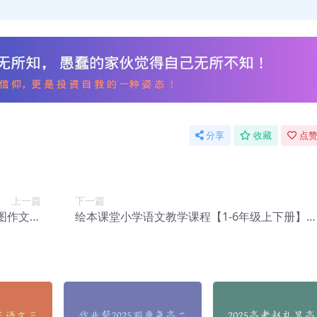
分享
收藏
点赞
上一篇
下一篇
图作文课
绘本课堂小学语文教学课程【1-6年级上下册】
a-027】
义资料【Ca-028】