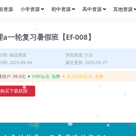
❅
前资源
小学资源
初中资源
高中资源
其他资源
a一轮复习暑假班【Ef-008】
❅
分类:
精品课源
浏览热度: (13)
间: 2025-09-24
最近更新: 2025-09-27
通用户:
39.9元
SVIP会员:
免费
永久SVIP会员:
免费
购买下载权限
❅
❅
❅
❅
❅
❅