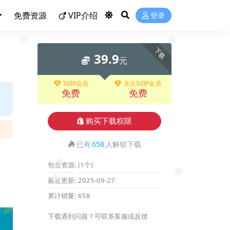
免费资源
VIP介绍
登录
❅
下载
39.9
❅
元
SVIP会员
永久SVIP会员
免费
免费
购买下载权限
已有
658
人解锁下载
包含资源:
(1个)
最近更新:
2025-09-27
❅
❅
累计销量:
658
❅
下载遇到问题？可联系客服或反馈