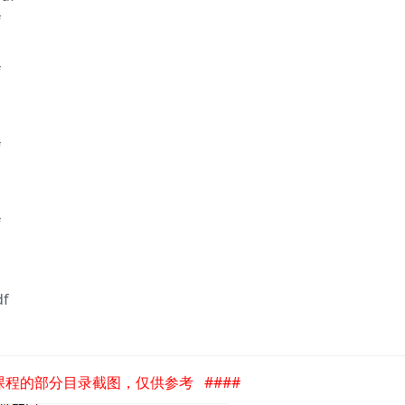
f
f
f
f
f
是课程的部分目录截图，仅供参考 ####