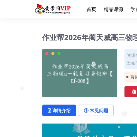
首页
精品课源
学
❅
作业帮2026年蔺天威高三物理
资源
发布时
❅
普
❅
详情介绍
常见问题
❅