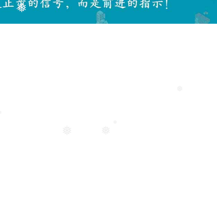
❅
❅
❅
❅
❅