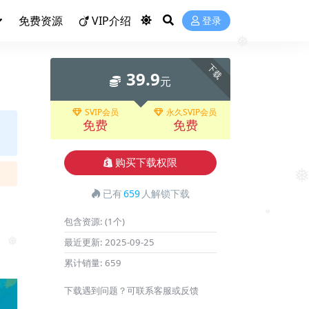
❅
❅
免费资源
VIP介绍
登录
❅
下载
39.9
元
❅
SVIP会员
永久SVIP会员
免费
免费
购买下载权限
❅
已有
659
人解锁下载
包含资源:
(1个)
最近更新:
2025-09-25
❅
累计销量:
659
下载遇到问题？可联系客服或反馈