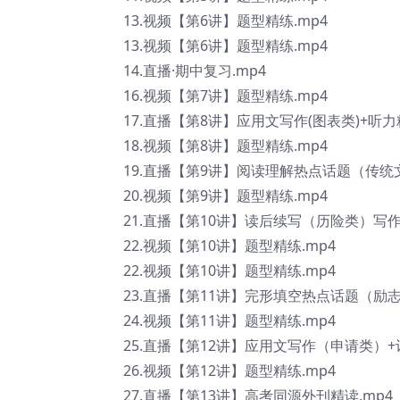
13.视频【第6讲】题型精练.mp4
13.视频【第6讲】题型精练.mp4
14.直播·期中复习.mp4
16.视频【第7讲】题型精练.mp4
17.直播【第8讲】应用文写作(图表类)+听力精
18.视频【第8讲】题型精练.mp4
19.直播【第9讲】阅读理解热点话题（传统文
20.视频【第9讲】题型精练.mp4
21.直播【第10讲】读后续写（历险类）写作
22.视频【第10讲】题型精练.mp4
22.视频【第10讲】题型精练.mp4
23.直播【第11讲】完形填空热点话题（励志
24.视频【第11讲】题型精练.mp4
25.直播【第12讲】应用文写作（申请类）+
26.视频【第12讲】题型精练.mp4
27.直播【第13讲】高考同源外刊精读.mp4