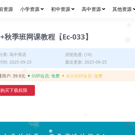
前资源
小学资源
初中资源
高中资源
其他资源
+秋季班网课教程【Ec-033】
❅
❅
分类:
高中英语
浏览热度: (10)
间: 2025-09-25
最近更新: 2025-09-25
❅
通用户:
39.9元
SVIP会员:
免费
永久SVIP会员:
免费
❅
购买下载权限
❅
❅