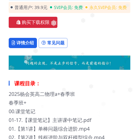
❅
❅
普通用户:
39.9元
SVIP会员:
免费
永久SVIP会员:
免费
❅
❅
购买下载权限
❅
❅
详情介绍
常见问题
❅
❅
❅
课程目录：
❅
2025杨会英高二物理a+春季班
❅
❅
❅
春季班+
❅
00.课堂笔记
01-17.【课堂笔记】主讲课中笔记.pdf
01.【第1讲】单棒问题综合进阶.mp4
02.【第2讲】线框进阶与双杆模型综合.mp4