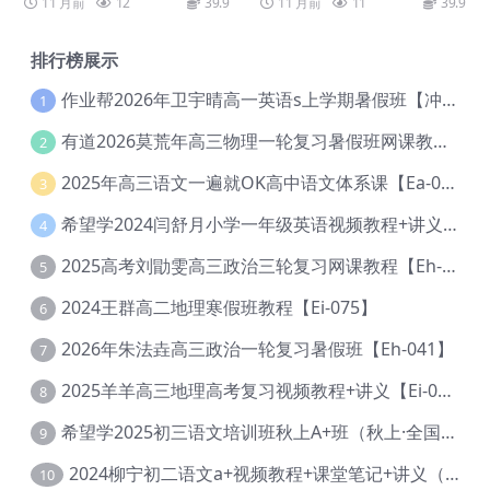
11 月前
12
39.9
11 月前
11
39.9
排行榜展示
作业帮2026年卫宇晴高一英语s上学期暑假班【冲顶班】【Ec-003】
1
有道2026莫荒年高三物理一轮复习暑假班网课教程【Ef-044】
2
2025年高三语文一遍就OK高中语文体系课【Ea-028】
3
希望学2024闫舒月小学一年级英语视频教程+讲义【Cc-004】
4
2025高考刘勖雯高三政治三轮复习网课教程【Eh-061】
5
2024王群高二地理寒假班教程【Ei-075】
6
2026年朱法垚高三政治一轮复习暑假班【Eh-041】
7
2025羊羊高三地理高考复习视频教程+讲义【Ei-051】
8
希望学2025初三语文培训班秋上A+班（秋上·全国版·A+）【Da-031】
9
2024柳宁初二语文a+视频教程+课堂笔记+讲义（暑假班+秋季班）【Da-003】
10