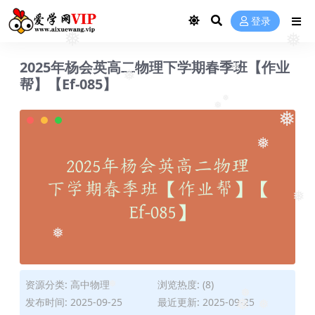
❅
登录
❅
2025年杨会英高二物理下学期春季班【作业
❅
帮】【Ef-085】
❅
❅
❅
❅
❅
❅
❅
资源分类:
高中物理
浏览热度: (8)
发布时间: 2025-09-25
最近更新: 2025-09-25
❅
❅