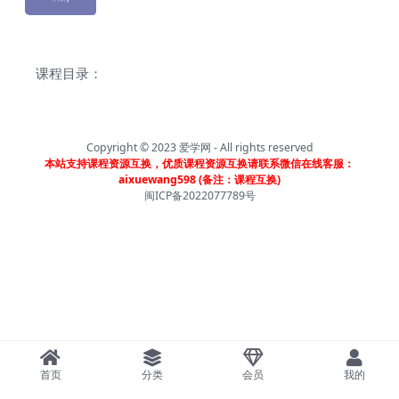
课程目录：
Copyright © 2023
爱学网
- All rights reserved
本站支持课程资源互换，优质课程资源互换请联系微信在线客服：
aixuewang598 (备注：课程互换)
闽ICP备2022077789号
首页
分类
会员
我的