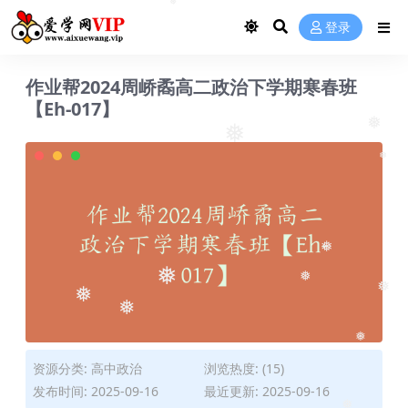
登录
❅
作业帮2024周峤矞高二政治下学期寒春班
【Eh-017】
❅
❅
❅
❅
❅
❅
❅
❅
❅
❅
资源分类:
高中政治
浏览热度: (15)
发布时间: 2025-09-16
最近更新: 2025-09-16