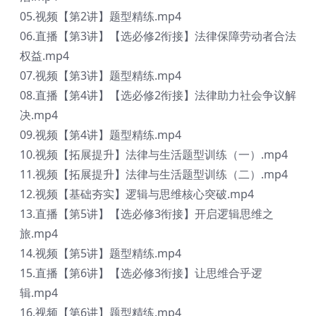
05.视频【第2讲】题型精练.mp4
06.直播【第3讲】【选必修2衔接】法律保障劳动者合法
权益.mp4
07.视频【第3讲】题型精练.mp4
08.直播【第4讲】【选必修2衔接】法律助力社会争议解
决.mp4
09.视频【第4讲】题型精练.mp4
10.视频【拓展提升】法律与生活题型训练（一）.mp4
11.视频【拓展提升】法律与生活题型训练（二）.mp4
12.视频【基础夯实】逻辑与思维核心突破.mp4
13.直播【第5讲】【选必修3衔接】开启逻辑思维之
旅.mp4
14.视频【第5讲】题型精练.mp4
15.直播【第6讲】【选必修3衔接】让思维合乎逻
辑.mp4
16.视频【第6讲】题型精练.mp4