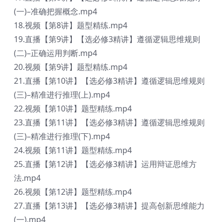
(一)–准确把握概念.mp4
18.视频【第8讲】题型精练.mp4
19.直播【第9讲】【选必修3精讲】遵循逻辑思维规则
(二)–正确运用判断.mp4
20.视频【第9讲】题型精练.mp4
21.直播【第10讲】【选必修3精讲】遵循逻辑思维规则
(三)–精准进行推理(上).mp4
22.视频【第10讲】题型精练.mp4
23.直播【第11讲】【选必修3精讲】遵循逻辑思维规则
(三)–精准进行推理(下).mp4
24.视频【第11讲】题型精练.mp4
25.直播【第12讲】【选必修3精讲】运用辩证思维方
法.mp4
26.视频【第12讲】题型精练.mp4
27.直播【第13讲】【选必修3精讲】提高创新思维能力
(一).mp4