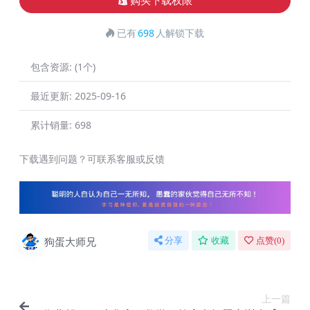
购买下载权限
已有
698
人解锁下载
包含资源:
(1个)
最近更新:
2025-09-16
累计销量:
698
下载遇到问题？可联系客服或反馈
狗蛋大师兄
分享
收藏
点赞(
0
)
上一篇