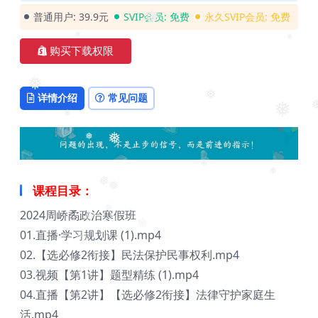
普通用户:
39.9元
SVIP会员:
免费
永久SVIP会员:
免费
❅
❅
购买下载权限
❅
❅
详情介绍
常见问题
❅
❅
❅
❅
❅
❅
❅
课程目录：
❅
❅
❅
❅
2024周峤矞政治寒假班
❅
01.直播·学习规划课 (1).mp4
❅
❅
❅
02.【选必修2衔接】民法保护民事权利.mp4
03.视频【第1讲】题型精练 (1).mp4
04.直播【第2讲】【选必修2衔接】法律守护家庭生
活.mp4