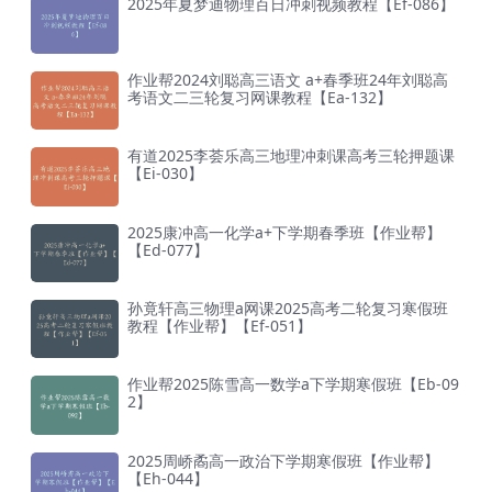
2025年夏梦迪物理百日冲刺视频教程【Ef-086】
作业帮2024刘聪高三语文 a+春季班24年刘聪高
考语文二三轮复习网课教程【Ea-132】
有道2025李荟乐高三地理冲刺课高考三轮押题课
【Ei-030】
2025康冲高一化学a+下学期春季班【作业帮】
【Ed-077】
孙竟轩高三物理a网课2025高考二轮复习寒假班
教程【作业帮】【Ef-051】
作业帮2025陈雪高一数学a下学期寒假班【Eb-09
2】
2025周峤矞高一政治下学期寒假班【作业帮】
【Eh-044】