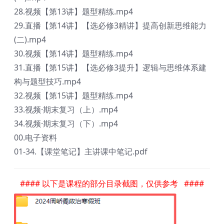
28.视频【第13讲】题型精练.mp4
29.直播【第14讲】【选必修3精讲】提高创新思维能力
(二).mp4
30.视频【第14讲】题型精练.mp4
31.直播【第15讲】【选必修3提升】逻辑与思维体系建
构与题型技巧.mp4
32.视频【第15讲】题型精练.mp4
33.视频·期末复习（上）.mp4
34.视频·期末复习（下）.mp4
00.电子资料
01-34.【课堂笔记】主讲课中笔记.pdf
#### 以下是课程的部分目录截图，仅供参考 ####