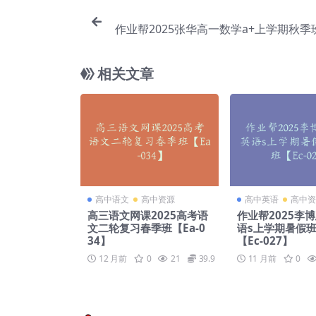
作业帮2025张华高一数学a+上学期秋季班
相关文章
高中语文
高中资源
高中英语
高中资
高三语文网课2025高考语
作业帮2025李
文二轮复习春季班【Ea-0
语s上学期暑假班
34】
【Ec-027】
12 月前
0
21
39.9
11 月前
0