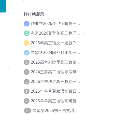
❅
❅
排行榜展示
作业帮2026年卫宇晴高一英语s上学期暑假班【冲顶班】【Ec-003】
1
有道2026莫荒年高三物理一轮复习暑假班网课教程【Ef-044】
2
2025年高三语文一遍就OK高中语文体系课【Ea-028】
❅
3
❅
希望学2024闫舒月小学一年级英语视频教程+讲义【Cc-004】
4
2025高考刘勖雯高三政治三轮复习网课教程【Eh-061】
5
2024王群高二地理寒假班教程【Ei-075】
6
❅
❅
2026年朱法垚高三政治一轮复习暑假班【Eh-041】
❅
7
2025年叁月聚粮语文百日冲刺｜荡平玄学诅咒【Ea-001】
8
2025羊羊高三地理高考复习视频教程+讲义【Ei-051】
9
希望学2025初三语文培训班秋上A+班（秋上·全国版·A+）【Da-031】
10