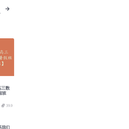
高三数
假班
39.9
系我们