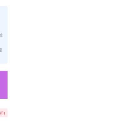
处
服
(
0
)