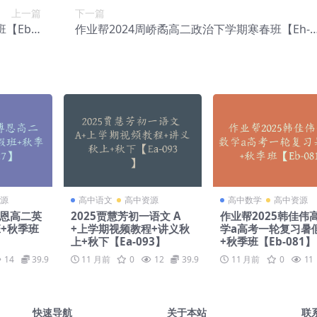
上一篇
下一篇
【Eb-0
作业帮2024周峤矞高二政治下学期寒春班【Eh-0
32】
17】
源
高中语文
高中资源
高中数学
高中资源
博恩高二英
2025贾慧芳初一语文 A
作业帮2025韩佳伟
+秋季班
+上学期视频教程+讲义秋
学a高考一轮复习暑
上+秋下【Ea-093】
+秋季班【Eb-081】
14
39.9
11 月前
0
12
39.9
11 月前
0
11
快速导航
关于本站
联