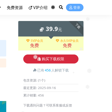
❅
免费资源
VIP介绍
登录
下载
❅
39.9
元
SVIP会员
永久SVIP会员
免费
免费
❅
购买下载权限
❅
已有
456
人解锁下载
❅
包含资源:
(1个)
❅
最近更新:
2025-09-16
❅
累计销量:
456
下载遇到问题？可联系客服或反馈