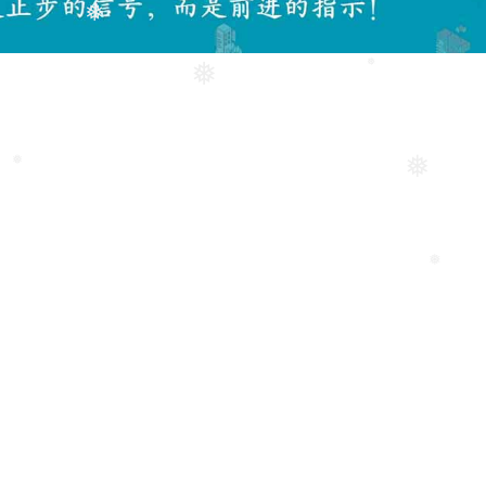
❅
❅
❅
❅
❅
❅
❅