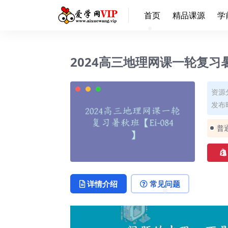
❅
首页
精品课源
学
❅
2024高三地理网课一轮复习暑
资源
发布时
普
详情介绍
常见问题
❅