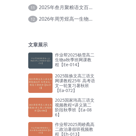
2025年叁月聚粮语文百日冲刺｜荡平玄学诅咒【Ea-001】
11
2026年周芳煜高一生物上学期网课教程【Ee-056】
12
文章展示
作业帮2025杨雪高二
生物a秋季班网课教
程【Ee-014】
2025陈焕文高三语文
网课教程25年 高考语
文一轮复习暑秋班
【Ea-072】
2025国家玮高三语文
视频教程+讲义第二
阶段秋季班【Ea-08
6】
作业帮2025周峤矞高
二政治暑假班视频教
程【Eh-013】