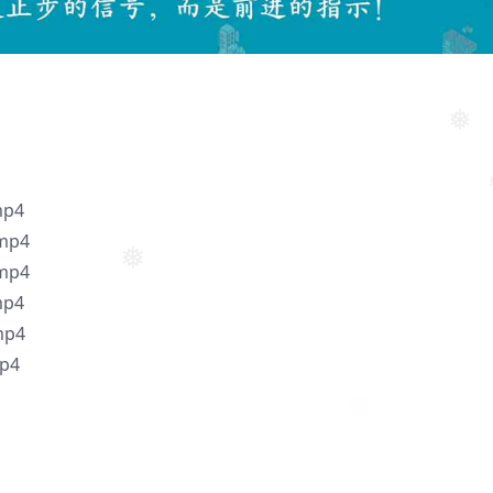
❅
❅
❅
❅
p4
mp4
mp4
❅
p4
p4
p4