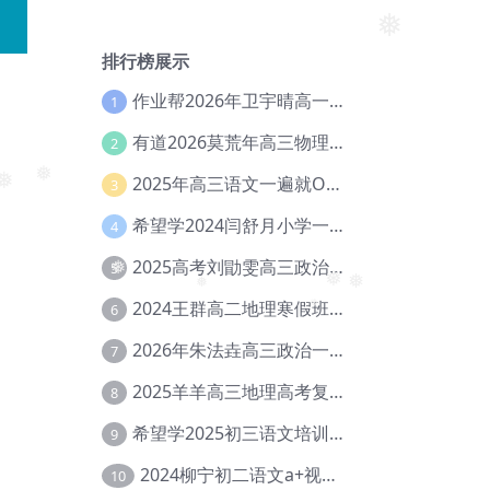
排行榜展示
❅
作业帮2026年卫宇晴高一英语s上学期暑假班【冲顶班】【Ec-003】
1
有道2026莫荒年高三物理一轮复习暑假班网课教程【Ef-044】
2
2025年高三语文一遍就OK高中语文体系课【Ea-028】
3
❅
希望学2024闫舒月小学一年级英语视频教程+讲义【Cc-004】
4
2025高考刘勖雯高三政治三轮复习网课教程【Eh-061】
5
❅
❅
2024王群高二地理寒假班教程【Ei-075】
6
❅
❅
❅
2026年朱法垚高三政治一轮复习暑假班【Eh-041】
7
2025羊羊高三地理高考复习视频教程+讲义【Ei-051】
8
希望学2025初三语文培训班秋上A+班（秋上·全国版·A+）【Da-031】
9
2024柳宁初二语文a+视频教程+课堂笔记+讲义（暑假班+秋季班）【Da-003】
10