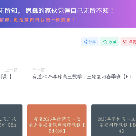
分享
收藏
点赞
上一篇
下一篇
刺课【Eb
有道2025李珍高三数学二三轮复习春季班【Eb-1
-108】
09】