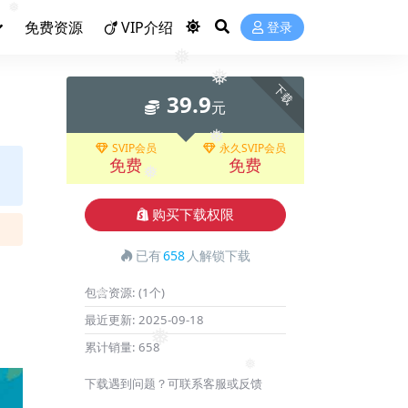
免费资源
VIP介绍
登录
❅
下载
❅
39.9
元
❅
SVIP会员
永久SVIP会员
免费
免费
❅
❅
购买下载权限
已有
658
人解锁下载
包含资源:
(1个)
最近更新:
2025-09-18
❅
累计销量:
658
❅
下载遇到问题？可联系客服或反馈
❅