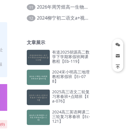
2026年周芳煜高一生物上学期网课教程【Ee-056】
11
2024柳宁初二语文a+视频教程+课堂笔记+讲义（暑假班+秋季班）【Da-003】
12
文章展示
处
有道2025胡源高二数
学下学期寒假班网课
教程【Eb-119】
服
2024宋小明高三地理
教程寒假班【Ei-07
8】
2025高三语文二轮复
习寒春班+点睛班【E
a-076】
2024高三英语网课二
三轮复习寒春班【Ec-
121】
(
0
)