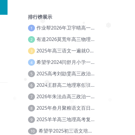
❅
排行榜展示
❅
作业帮2026年卫宇晴高一英语s上学期暑假班【冲顶班】【Ec-003】
1
❅
❅
有道2026莫荒年高三物理一轮复习暑假班网课教程【Ef-044】
2
2025年高三语文一遍就OK高中语文体系课【Ea-028】
3
希望学2024闫舒月小学一年级英语视频教程+讲义【Cc-004】
4
❅
2025高考刘勖雯高三政治三轮复习网课教程【Eh-061】
5
2024王群高二地理寒假班教程【Ei-075】
6
❅
❅
❅
2026年朱法垚高三政治一轮复习暑假班【Eh-041】
7
❅
❅
❅
2025年叁月聚粮语文百日冲刺｜荡平玄学诅咒【Ea-001】
8
2025羊羊高三地理高考复习视频教程+讲义【Ei-051】
9
希望学2025初三语文培训班秋上A+班（秋上·全国版·A+）【Da-031】
10