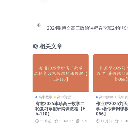
2024张博文高三政治课程春季班24年
政治二三轮复习网课【Eh
相关文章
高中数学
高中资源
高中数学
高中资
有道2025李珍高三数学二
作业帮2025刘
轮复习寒假班网课教程【E
学a暑假班网课教
b-110】
066】
11 月前
0
17
39.9
11 月前
0