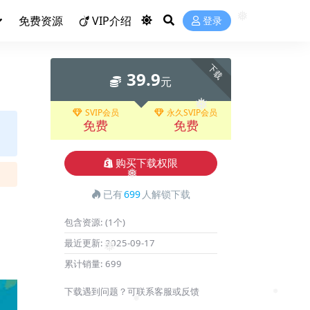
免费资源
VIP介绍
登录
❅
下载
39.9
元
SVIP会员
永久SVIP会员
❅
免费
免费
购买下载权限
❅
已有
699
人解锁下载
包含资源:
(1个)
最近更新:
2025-09-17
❅
累计销量:
699
下载遇到问题？可联系客服或反馈
❅