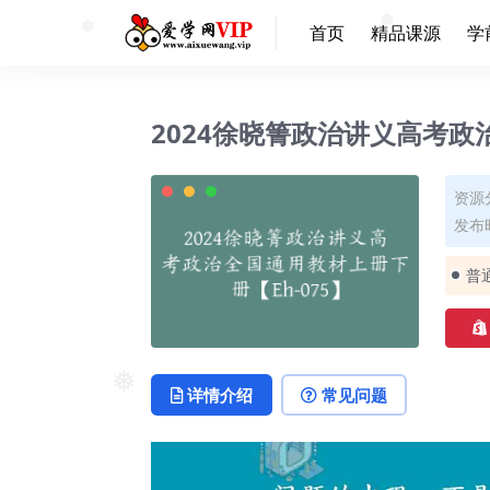
首页
精品课源
学
❅
❅
2024徐晓箐政治讲义高考政
资源
发布时
普
详情介绍
常见问题
❅