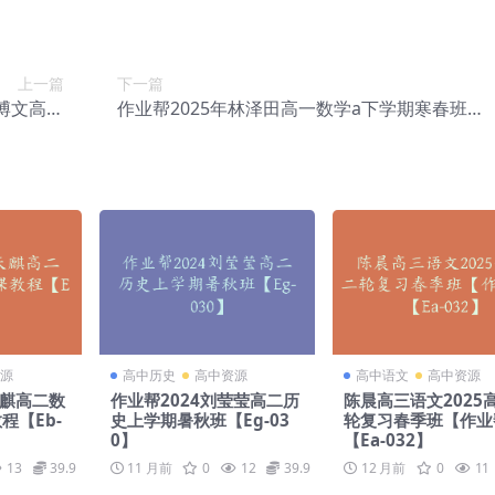
上一篇
下一篇
张博文高考
作业帮2025年林泽田高一数学a下学期寒春班
-073】
【提升班】【Eb-063】
源
高中历史
高中资源
高中语文
高中资源
天麒高二数
作业帮2024刘莹莹高二历
陈晨高三语文2025
程【Eb-
史上学期暑秋班【Eg-03
轮复习春季班【作业
0】
【Ea-032】
13
39.9
11 月前
0
12
39.9
12 月前
0
11