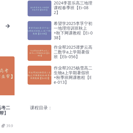
2024李荟乐高三地理
课程春季班【Ei-08
2】
希望学2025李孚宁初
一地理培训班秋上
+秋下网课教程【Ei-0
38】
作业帮2025谭梦云高
二数学a上学期暑假
班【Eb-056】
作业帮2025杨雪高二
生物a上学期暑假班
+秋季班网课教程【E
e-013】
高考二
课程目录：
帮】
39.9