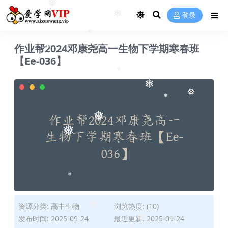
❅
❅
登录
❅
❅
❅
作业帮2024邓康尧高一生物下学期寒春班
【Ee-036】
❅
❅
❅
❅
❅
❅
❅
❅
资源分类:
高中生物
浏览热度: (10)
❅
发布时间: 2025-09-24
最近更新: 2025-09-24