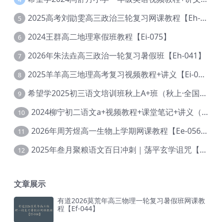
2025高考刘勖雯高三政治三轮复习网课教程【Eh-061】
5
2024王群高二地理寒假班教程【Ei-075】
6
2026年朱法垚高三政治一轮复习暑假班【Eh-041】
7
2025羊羊高三地理高考复习视频教程+讲义【Ei-051】
8
希望学2025初三语文培训班秋上A+班（秋上·全国版·A+）【Da-031】
9
2024柳宁初二语文a+视频教程+课堂笔记+讲义（暑假班+秋季班）【Da-003】
10
2026年周芳煜高一生物上学期网课教程【Ee-056】
11
2025年叁月聚粮语文百日冲刺｜荡平玄学诅咒【Ea-001】
12
文章展示
有道2026莫荒年高三物理一轮复习暑假班网课教
程【Ef-044】