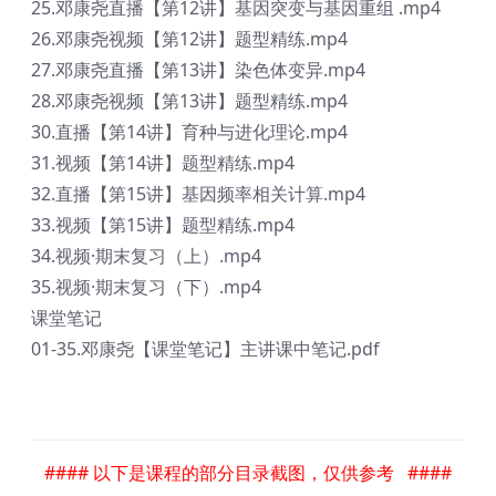
25.邓康尧直播【第12讲】基因突变与基因重组 .mp4
26.邓康尧视频【第12讲】题型精练.mp4
27.邓康尧直播【第13讲】染色体变异.mp4
28.邓康尧视频【第13讲】题型精练.mp4
30.直播【第14讲】育种与进化理论.mp4
31.视频【第14讲】题型精练.mp4
32.直播【第15讲】基因频率相关计算.mp4
33.视频【第15讲】题型精练.mp4
34.视频·期末复习（上）.mp4
35.视频·期末复习（下）.mp4
课堂笔记
01-35.邓康尧【课堂笔记】主讲课中笔记.pdf
#### 以下是课程的部分目录截图，仅供参考 ####