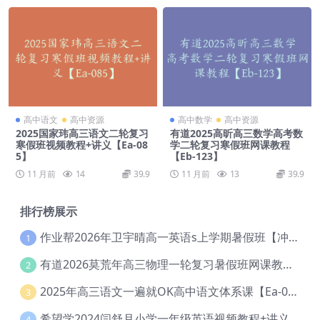
高中语文
高中资源
高中数学
高中资源
2025国家玮高三语文二轮复习
有道2025高昕高三数学高考数
寒假班视频教程+讲义【Ea-08
学二轮复习寒假班网课教程
5】
【Eb-123】
11 月前
14
39.9
11 月前
13
39.9
排行榜展示
作业帮2026年卫宇晴高一英语s上学期暑假班【冲顶班】【Ec-003】
1
有道2026莫荒年高三物理一轮复习暑假班网课教程【Ef-044】
2
2025年高三语文一遍就OK高中语文体系课【Ea-028】
3
希望学2024闫舒月小学一年级英语视频教程+讲义【Cc-004】
4