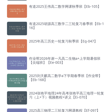
有道2025王伟高二数学网课秋季班【Eb-105】
有道2025胡源高三数学二三轮复习春季班【Eb-1
16】
2025年高三历史一轮复习秋季班【Eg-047】
作业帮2026年谢一凡高二生物a+上学期暑假班
【尖端班】【Ee-003】
2025刘天麒高二数学a下学期春季班【作业帮】
【Eb-168】
2024张艳平地理24年高考张艳平高三地理一轮复
习（上+下）视频教程+讲义【Ei-070】
2025高三物理二三轮复习网课教程【Ef-097】