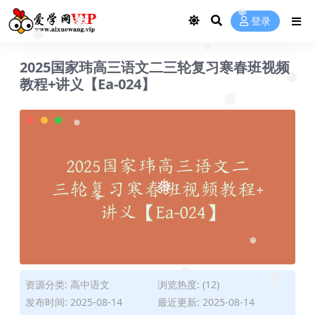
❅
❅
❅
❅
登录
❅
❅
2025国家玮高三语文二三轮复习寒春班视频
❅
❅
教程+讲义【Ea-024】
❅
❅
❅
❅
❅
资源分类:
高中语文
浏览热度: (12)
发布时间: 2025-08-14
最近更新: 2025-08-14
❅
❅