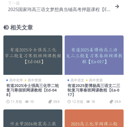
下一篇
2025国家玮高三语文梦想典当铺高考押题课程【Ea
-025】
相关文章
高中化学
高中资源
高中语文
高中资源
有道2025冷士强高三化学二轮
有道2025姜博杨高三语文二三
复习寒假班网课教程【Ed-04
轮复习寒春班网课教程【Ea-0
8】
17】
11 月前
10
39.9
12 月前
18
39.9