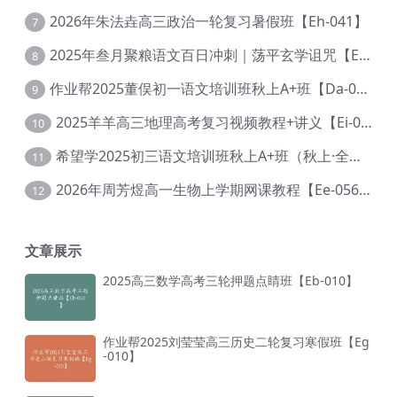
2026年朱法垚高三政治一轮复习暑假班【Eh-041】
7
2025年叁月聚粮语文百日冲刺｜荡平玄学诅咒【Ea-001】
8
作业帮2025董俣初一语文培训班秋上A+班【Da-038】
9
2025羊羊高三地理高考复习视频教程+讲义【Ei-051】
10
希望学2025初三语文培训班秋上A+班（秋上·全国版·A+）【Da-031】
11
2026年周芳煜高一生物上学期网课教程【Ee-056】
12
文章展示
2025高三数学高考三轮押题点睛班【Eb-010】
作业帮2025刘莹莹高三历史二轮复习寒假班【Eg
-010】