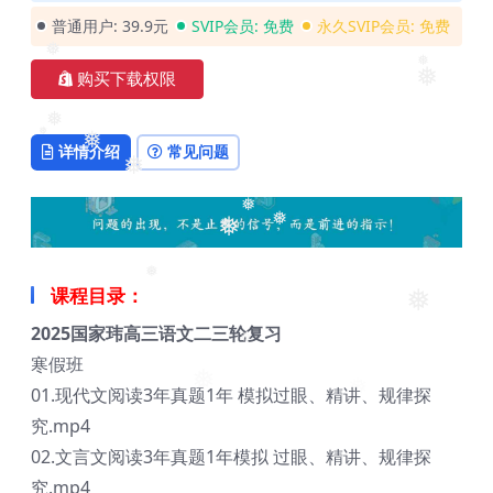
普通用户:
39.9元
SVIP会员:
免费
永久SVIP会员:
免费
购买下载权限
❅
❅
❅
详情介绍
常见问题
❅
❅
❅
❅
❅
❅
❅
❅
课程目录：
2025国家玮高三语文二三轮复习
❅
寒假班
❅
01.现代文阅读3年真题1年 模拟过眼、精讲、规律探
究.mp4
02.文言文阅读3年真题1年模拟 过眼、精讲、规律探
究.mp4