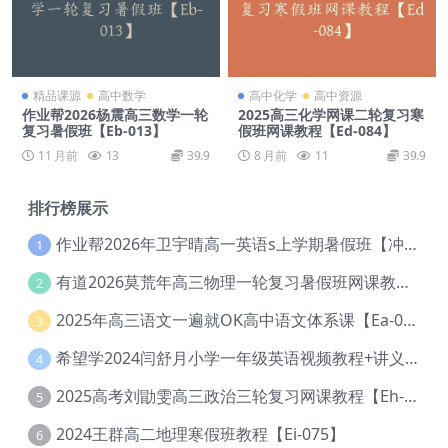
精品课源
高中数学
高中化学
高中资源
作业帮2026杨震高三数学一轮
2025高三化学网课二轮复习寒
复习暑假班【Eb-013】
假班网课教程【Ed-084】
11 月前
13
39.9
8 月前
11
39.9
排行榜展示
作业帮2026年卫宇晴高一英语s上学期暑假班【冲顶班】【Ec-003】
1
有道2026莫荒年高三物理一轮复习暑假班网课教程【Ef-044】
2
2025年高三语文一遍就OK高中语文体系课【Ea-028】
3
希望学2024闫舒月小学一年级英语视频教程+讲义【Cc-004】
4
2025高考刘勖雯高三政治三轮复习网课教程【Eh-061】
5
2024王群高二地理寒假班教程【Ei-075】
6