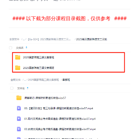
#### 以下截为部分课程目录截图，仅供参考 ####