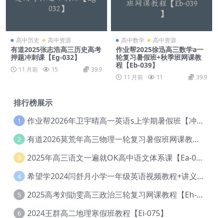
高中历史
高中资源
高中数学
高中资源
有道2025张志浩高三历史高考
作业帮2025徐迅高三数学a一
押题冲刺课【Eg-032】
轮复习暑假班+秋季班网课教
程【Eb-039】
11 月前
15
39.9
11 月前
11
39.9
排行榜展示
作业帮2026年卫宇晴高一英语s上学期暑假班【冲顶班】【Ec-003】
1
有道2026莫荒年高三物理一轮复习暑假班网课教程【Ef-044】
2
2025年高三语文一遍就OK高中语文体系课【Ea-028】
3
希望学2024闫舒月小学一年级英语视频教程+讲义【Cc-004】
4
2025高考刘勖雯高三政治三轮复习网课教程【Eh-061】
5
2024王群高二地理寒假班教程【Ei-075】
6