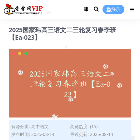
❅
登录
❅
❅
2025国家玮高三语文二三轮复习春季班
【Ea-023】
❅
❅
❅
❅
❅
❅
❅
❅
❅
资源分类:
高中语文
浏览热度: (15)
❅
发布时间: 2025-08-14
最近更新: 2025-08-14