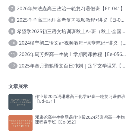
2026年朱法垚高三政治一轮复习暑假班【Eh-041】
7
2025羊羊高三地理高考复习视频教程+讲义【Ei-051】
8
希望学2025初三语文培训班秋上A+班（秋上·全国版·A+）【Da-031】
9
2024柳宁初二语文a+视频教程+课堂笔记+讲义（暑假班+秋季班）【Da-003】
10
2026年周芳煜高一生物上学期网课教程【Ee-056】
11
2025年叁月聚粮语文百日冲刺｜荡平玄学诅咒【Ea-001】
12
文章展示
作业帮2025冯琳琳高三化学a+班一轮复习暑假班
【Ed-031】
邓康尧高中生物网课作业帮2024邓康尧高一生物
课程春季班【Ee-052】