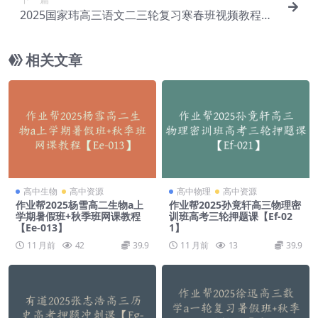
2025国家玮高三语文二三轮复习寒春班视频教程
+讲义【Ea-024】
相关文章
高中生物
高中资源
高中物理
高中资源
作业帮2025杨雪高二生物a上
作业帮2025孙竟轩高三物理密
学期暑假班+秋季班网课教程
训班高考三轮押题课【Ef-02
【Ee-013】
1】
11 月前
42
39.9
11 月前
13
39.9