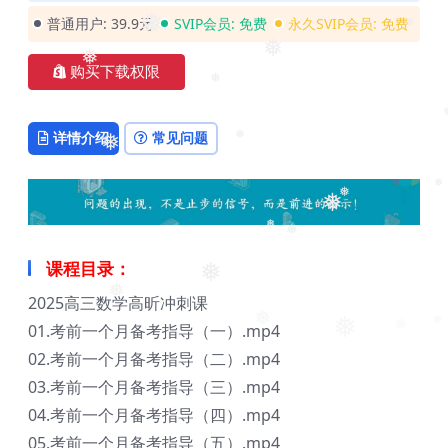
普通用户:
39.9元
SVIP会员:
免费
永久SVIP会员:
免费
❅
❅
❅
❅
购买下载权限
❅
❅
详情介绍
常见问题
❅
❅
❅
❅
❅
❅
❅
课程目录：
❅
❅
2025高三数学高昕冲刺课
01.考前一个月备考指导（一）.mp4
❅
❅
❅
❅
02.考前一个月备考指导（二）.mp4
03.考前一个月备考指导（三）.mp4
04.考前一个月备考指导（四）.mp4
05.考前一个月备考指导（五）.mp4