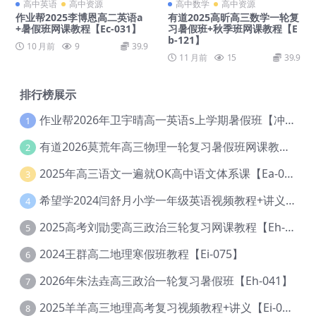
高中英语
高中资源
高中数学
高中资源
作业帮2025李博恩高二英语a
有道2025高昕高三数学一轮复
+暑假班网课教程【Ec-031】
习暑假班+秋季班网课教程【E
b-121】
10 月前
9
39.9
11 月前
15
39.9
排行榜展示
作业帮2026年卫宇晴高一英语s上学期暑假班【冲顶班】【Ec-003】
1
有道2026莫荒年高三物理一轮复习暑假班网课教程【Ef-044】
2
2025年高三语文一遍就OK高中语文体系课【Ea-028】
3
希望学2024闫舒月小学一年级英语视频教程+讲义【Cc-004】
4
2025高考刘勖雯高三政治三轮复习网课教程【Eh-061】
5
2024王群高二地理寒假班教程【Ei-075】
6
2026年朱法垚高三政治一轮复习暑假班【Eh-041】
7
2025羊羊高三地理高考复习视频教程+讲义【Ei-051】
8