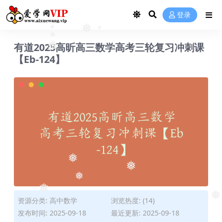
登录
❅
❅
❅
❅
有道2025高昕高三数学高考三轮复习冲刺课
❅
【Eb-124】
❅
❅
❅
❅
资源分类:
高中数学
浏览热度: (14)
❅
❅
发布时间: 2025-09-18
最近更新: 2025-09-18