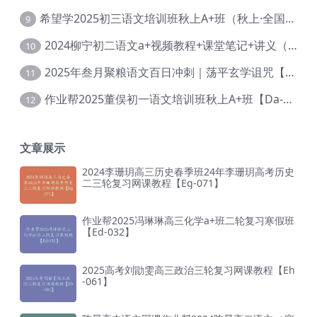
希望学2025初三语文培训班秋上A+班（秋上·全国版·A+）【Da-031】
9
2024柳宁初二语文a+视频教程+课堂笔记+讲义（暑假班+秋季班）【Da-003】
10
2025年叁月聚粮语文百日冲刺｜荡平玄学诅咒【Ea-001】
11
作业帮2025董俣初一语文培训班秋上A+班【Da-038】
12
文章展示
2024李珊玥高三历史春季班24年李珊玥高考历史
二三轮复习网课教程【Eg-071】
作业帮2025冯琳琳高三化学a+班二轮复习寒假班
【Ed-032】
2025高考刘勖雯高三政治三轮复习网课教程【Eh
-061】