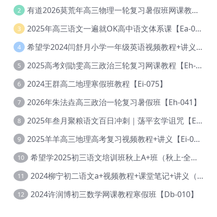
有道2026莫荒年高三物理一轮复习暑假班网课教程【Ef-044】
2
2025年高三语文一遍就OK高中语文体系课【Ea-028】
3
希望学2024闫舒月小学一年级英语视频教程+讲义【Cc-004】
4
2025高考刘勖雯高三政治三轮复习网课教程【Eh-061】
5
2024王群高二地理寒假班教程【Ei-075】
6
2026年朱法垚高三政治一轮复习暑假班【Eh-041】
7
2025年叁月聚粮语文百日冲刺｜荡平玄学诅咒【Ea-001】
8
2025羊羊高三地理高考复习视频教程+讲义【Ei-051】
9
希望学2025初三语文培训班秋上A+班（秋上·全国版·A+）【Da-031】
10
2024柳宁初二语文a+视频教程+课堂笔记+讲义（暑假班+秋季班）【Da-003】
11
2024许润博初三数学网课教程寒假班【Db-010】
12