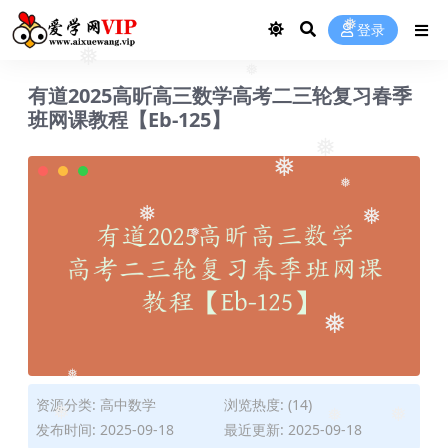
❅
登录
❅
❅
❅
有道2025高昕高三数学高考二三轮复习春季
班网课教程【Eb-125】
❅
❅
❅
❅
❅
❅
❅
❅
资源分类:
高中数学
浏览热度: (14)
❅
发布时间: 2025-09-18
最近更新: 2025-09-18
❅
❅