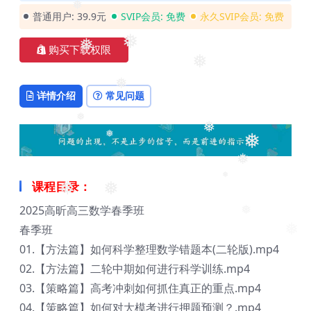
普通用户:
39.9元
SVIP会员:
免费
永久SVIP会员:
免费
❅
❅
❅
购买下载权限
❅
❅
详情介绍
常见问题
❅
❅
❅
❅
❅
❅
课程目录：
❅
❅
2025高昕高三数学春季班
❅
春季班
❅
01.【方法篇】如何科学整理数学错题本(二轮版).mp4
02.【方法篇】二轮中期如何进行科学训练.mp4
03.【策略篇】高考冲刺如何抓住真正的重点.mp4
04.【策略篇】如何对大模考进行押题预测？.mp4