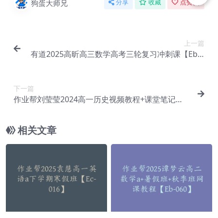
狗蛋大师兄
分享
收藏
点赞(
0
)
上一篇
有道2025高昕高三数学高考三轮复习冲刺课【Eb-1
24】
下一篇
作业帮刘莹莹2024高一历史视频教程+课堂笔记
（暑假班+秋季班）【Eg-001】
相关文章