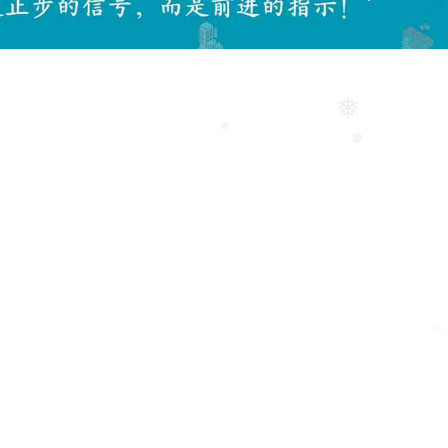
❅
❅
❅
❅