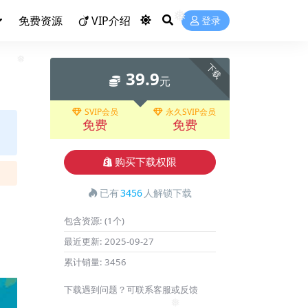
免费资源
VIP介绍
登录
❅
下载
39.9
元
❅
SVIP会员
永久SVIP会员
免费
免费
购买下载权限
已有
3456
人解锁下载
包含资源:
(1个)
最近更新:
2025-09-27
累计销量:
3456
下载遇到问题？可联系客服或反馈