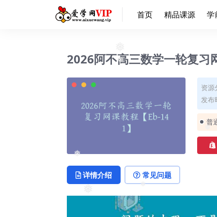
首页
精品课源
学
2026阿不高三数学一轮复习网
❅
❅
资源
发布时
普
❅
详情介绍
常见问题
❅
❅
❅