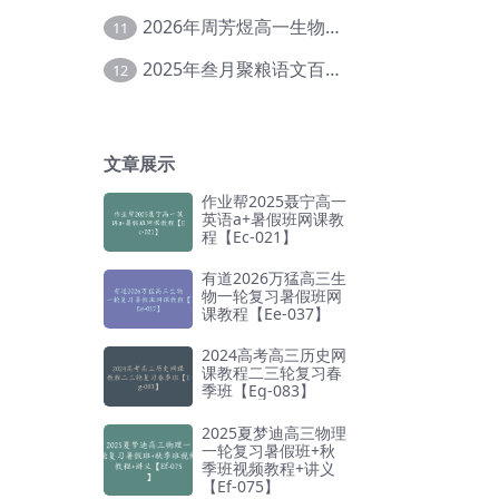
2026年周芳煜高一生物上学期网课教程【Ee-056】
11
2025年叁月聚粮语文百日冲刺｜荡平玄学诅咒【Ea-001】
12
文章展示
作业帮2025聂宁高一
英语a+暑假班网课教
程【Ec-021】
有道2026万猛高三生
物一轮复习暑假班网
课教程【Ee-037】
2024高考高三历史网
课教程二三轮复习春
季班【Eg-083】
2025夏梦迪高三物理
一轮复习暑假班+秋
季班视频教程+讲义
【Ef-075】