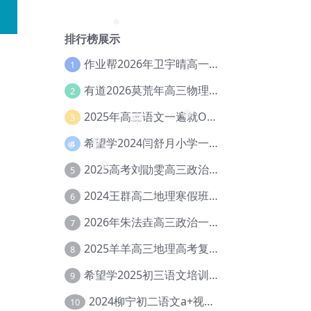
❅
排行榜展示
❅
作业帮2026年卫宇晴高一英语s上学期暑假班【冲顶班】【Ec-003】
1
有道2026莫荒年高三物理一轮复习暑假班网课教程【Ef-044】
2
2025年高三语文一遍就OK高中语文体系课【Ea-028】
3
❅
❅
希望学2024闫舒月小学一年级英语视频教程+讲义【Cc-004】
4
❅
2025高考刘勖雯高三政治三轮复习网课教程【Eh-061】
❅
5
❅
2024王群高二地理寒假班教程【Ei-075】
6
2026年朱法垚高三政治一轮复习暑假班【Eh-041】
7
2025羊羊高三地理高考复习视频教程+讲义【Ei-051】
8
希望学2025初三语文培训班秋上A+班（秋上·全国版·A+）【Da-031】
9
2024柳宁初二语文a+视频教程+课堂笔记+讲义（暑假班+秋季班）【Da-003】
10