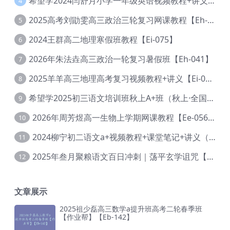
希望学2024闫舒月小学一年级英语视频教程+讲义【Cc-004】
4
2025高考刘勖雯高三政治三轮复习网课教程【Eh-061】
5
2024王群高二地理寒假班教程【Ei-075】
6
2026年朱法垚高三政治一轮复习暑假班【Eh-041】
7
2025羊羊高三地理高考复习视频教程+讲义【Ei-051】
8
希望学2025初三语文培训班秋上A+班（秋上·全国版·A+）【Da-031】
9
2026年周芳煜高一生物上学期网课教程【Ee-056】
10
2024柳宁初二语文a+视频教程+课堂笔记+讲义（暑假班+秋季班）【Da-003】
11
2025年叁月聚粮语文百日冲刺｜荡平玄学诅咒【Ea-001】
12
文章展示
2025祖少磊高三数学a提升班高考二轮春季班
【作业帮】【Eb-142】