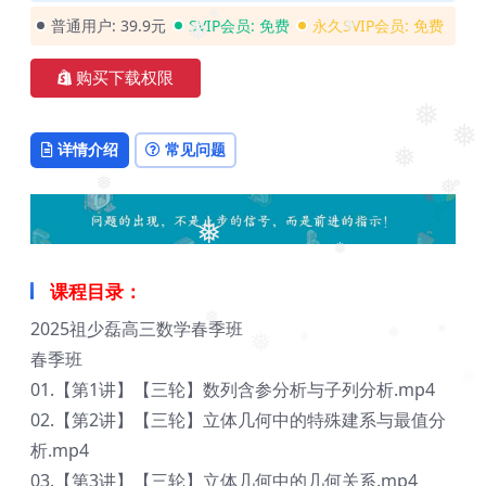
普通用户:
39.9元
SVIP会员:
免费
永久SVIP会员:
免费
❅
❅
❅
购买下载权限
❅
详情介绍
常见问题
❅
❅
❅
❅
❅
❅
❅
课程目录：
2025祖少磊高三数学春季班
❅
❅
春季班
❅
❅
❅
01.【第1讲】【三轮】数列含参分析与子列分析.mp4
02.【第2讲】【三轮】立体几何中的特殊建系与最值分
析.mp4
03.【第3讲】【三轮】立体几何中的几何关系.mp4