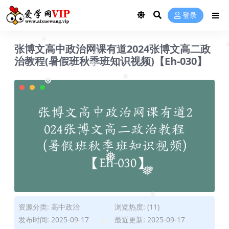
登录
❅
张博文高中政治网课有道2024张博文高二政
❅
治教程(暑假班秋季班知识视频)【Eh-030】
❅
❅
❅
❅
❅
❅
❅
❅
资源分类:
高中政治
浏览热度: (11)
发布时间: 2025-09-17
最近更新: 2025-09-17