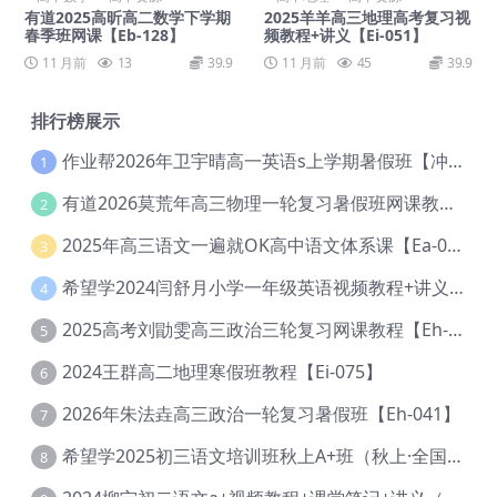
有道2025高昕高二数学下学期
2025羊羊高三地理高考复习视
春季班网课【Eb-128】
频教程+讲义【Ei-051】
11 月前
13
39.9
11 月前
45
39.9
排行榜展示
作业帮2026年卫宇晴高一英语s上学期暑假班【冲顶班】【Ec-003】
1
有道2026莫荒年高三物理一轮复习暑假班网课教程【Ef-044】
2
2025年高三语文一遍就OK高中语文体系课【Ea-028】
3
希望学2024闫舒月小学一年级英语视频教程+讲义【Cc-004】
4
2025高考刘勖雯高三政治三轮复习网课教程【Eh-061】
5
2024王群高二地理寒假班教程【Ei-075】
6
2026年朱法垚高三政治一轮复习暑假班【Eh-041】
7
希望学2025初三语文培训班秋上A+班（秋上·全国版·A+）【Da-031】
8