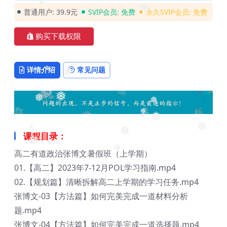
❅
❅
❅
❅
普通用户:
39.9元
SVIP会员:
免费
永久SVIP会员:
免费
购买下载权限
详情介绍
常见问题
❅
❅
❅
❅
❅
❅
❅
❅
❅
课程目录：
❅
❅
❅
高二有道政治张博文暑假班（上学期）
❅
❅
01.【高二】2023年7-12月POL学习指南.mp4
02.【规划篇】清晰拆解高二上学期的学习任务.mp4
张博文-03【方法篇】如何完美完成一道材料分析
题.mp4
张博文-04【方法篇】如何完美完成一道选择题.mp4