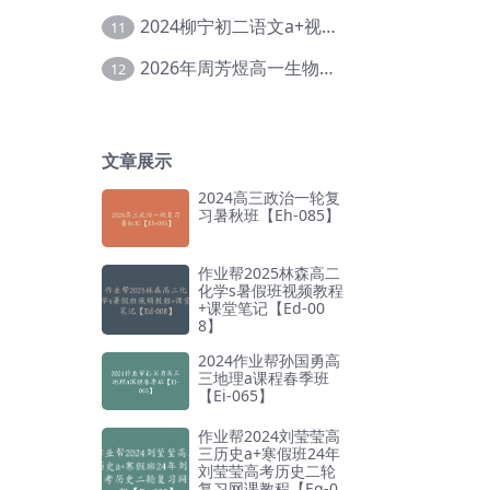
2024柳宁初二语文a+视频教程+课堂笔记+讲义（暑假班+秋季班）【Da-003】
11
2026年周芳煜高一生物上学期网课教程【Ee-056】
12
文章展示
2024高三政治一轮复
习暑秋班【Eh-085】
作业帮2025林森高二
化学s暑假班视频教程
+课堂笔记【Ed-00
8】
2024作业帮孙国勇高
三地理a课程春季班
【Ei-065】
作业帮2024刘莹莹高
三历史a+寒假班24年
刘莹莹高考历史二轮
复习网课教程【Eg-0