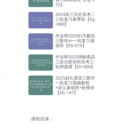
25】
2024高三历史高考二
三轮复习春季班【Eg
-080】
作业帮2026刘天麒高
三数学a+一轮复习暑
假班【Eb-019】
作业帮2025周峤矞高
三政治密训班高考三
轮押题课【Eh-006】
2025赵礼显高三数学
一轮复习视频教程
+讲义暑假班+秋季班
【Eb-147】
课程目录：