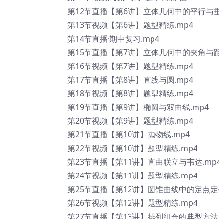
第12节直播【第6讲】立体几何中的平行与垂
第13节视频【第6讲】题型精练.mp4
第14节直播·期中复习.mp4
第15节直播【第7讲】立体几何中的夹角与距
第16节视频【第7讲】题型精练.mp4
第17节直播【第8讲】直线与圆.mp4
第18节视频【第8讲】题型精练.mp4
第19节直播【第9讲】椭圆与双曲线.mp4
第20节视频【第9讲】题型精练.mp4
第21节直播【第10讲】抛物线.mp4
第22节视频【第10讲】题型精练.mp4
第23节直播【第11讲】直曲联立与韦达.mp
第24节视频【第11讲】题型精练.mp4
第25节直播【第12讲】圆锥曲线中的定点定值
第26节视频【第12讲】题型精练.mp4
第27节直播【第13讲】排列组合的典型方法.