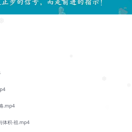
❅
❅
❅
❅
4
p4
❅
❅
.mp4
体积-祖.mp4