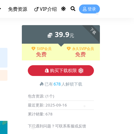
❅
免费资源
VIP介绍
登录
❅
下载
39.9
元
SVIP会员
永久SVIP会员
免费
免费
购买下载权限
❅
已有
678
人解锁下载
包含资源:
(1个)
最近更新:
2025-09-16
累计销量:
678
❅
下载遇到问题？可联系客服或反馈