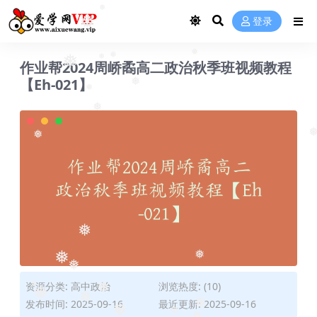
登录
❅
❅
作业帮2024周峤矞高二政治秋季班视频教程
❅
❅
❅
【Eh-021】
❅
❅
❅
❅
❅
❅
❅
❅
❅
资源分类:
高中政治
浏览热度: (10)
❅
发布时间: 2025-09-16
最近更新: 2025-09-16
❅
❅