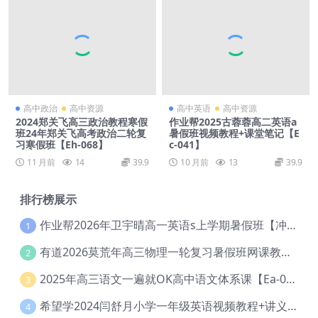
高中政治
高中资源
高中英语
高中资源
2024郑关飞高三政治教程寒假
作业帮2025古蓉蓉高二英语a
班24年郑关飞高考政治二轮复
暑假班视频教程+课堂笔记【E
习寒假班【Eh-068】
c-041】
11 月前
14
39.9
10 月前
13
39.9
排行榜展示
作业帮2026年卫宇晴高一英语s上学期暑假班【冲顶班】【Ec-003】
1
有道2026莫荒年高三物理一轮复习暑假班网课教程【Ef-044】
2
2025年高三语文一遍就OK高中语文体系课【Ea-028】
3
希望学2024闫舒月小学一年级英语视频教程+讲义【Cc-004】
4