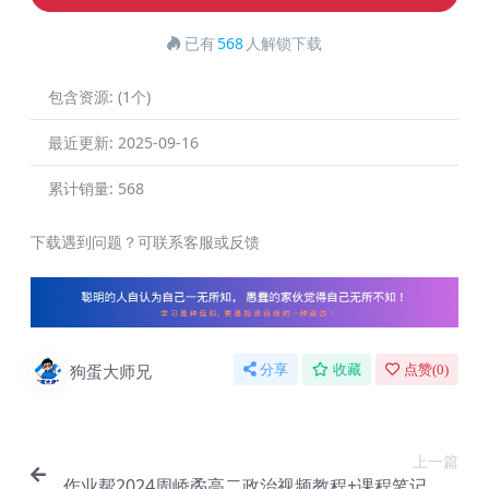
已有
568
人解锁下载
包含资源:
(1个)
最近更新:
2025-09-16
累计销量:
568
下载遇到问题？可联系客服或反馈
狗蛋大师兄
分享
收藏
点赞(
0
)
上一篇
作业帮2024周峤矞高二政治视频教程+课程笔记.【E