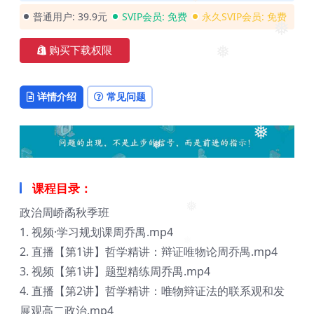
❅
❅
❅
❅
❅
普通用户:
39.9元
SVIP会员:
免费
永久SVIP会员:
免费
❅
购买下载权限
❅
详情介绍
常见问题
❅
❅
课程目录：
政治周峤矞秋季班
❅
1. 视频·学习规划课周乔禺.mp4
2. 直播【第1讲】哲学精讲：辩证唯物论周乔禺.mp4
3. 视频【第1讲】题型精练周乔禺.mp4
4. 直播【第2讲】哲学精讲：唯物辩证法的联系观和发
展观高二政治.mp4