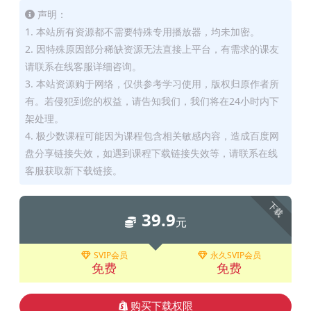
声明：
1. 本站所有资源都不需要特殊专用播放器，均未加密。
2. 因特殊原因部分稀缺资源无法直接上平台，有需求的课友
请联系在线客服详细咨询。
3. 本站资源购于网络，仅供参考学习使用，版权归原作者所
有。若侵犯到您的权益，请告知我们，我们将在24小时内下
架处理。
4. 极少数课程可能因为课程包含相关敏感内容，造成百度网
盘分享链接失效，如遇到课程下载链接失效等，请联系在线
客服获取新下载链接。
下载
39.9
元
SVIP会员
永久SVIP会员
免费
免费
购买下载权限