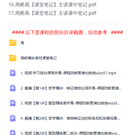
16.周桥禹【课堂笔记】主讲课中笔记.pdf
17.周桥禹【课堂笔记】主讲课中笔记.pdf
#### 以下是课程的部分目录截图，仅供参考 ####