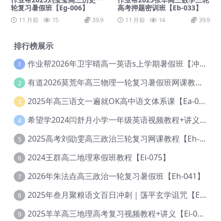
轮复习暑假班【Eg-006】
高考押题密训班【Eb-033】
11 月前
15
39.9
11 月前
14
39.9
排行榜展示
作业帮2026年卫宇晴高一英语s上学期暑假班【冲顶班】【Ec-003】
1
有道2026莫荒年高三物理一轮复习暑假班网课教程【Ef-044】
2
2025年高三语文一遍就OK高中语文体系课【Ea-028】
3
希望学2024闫舒月小学一年级英语视频教程+讲义【Cc-004】
4
2025高考刘勖雯高三政治三轮复习网课教程【Eh-061】
5
2024王群高二地理寒假班教程【Ei-075】
6
2026年朱法垚高三政治一轮复习暑假班【Eh-041】
7
2025年叁月聚粮语文百日冲刺｜荡平玄学诅咒【Ea-001】
8
2025羊羊高三地理高考复习视频教程+讲义【Ei-051】
9