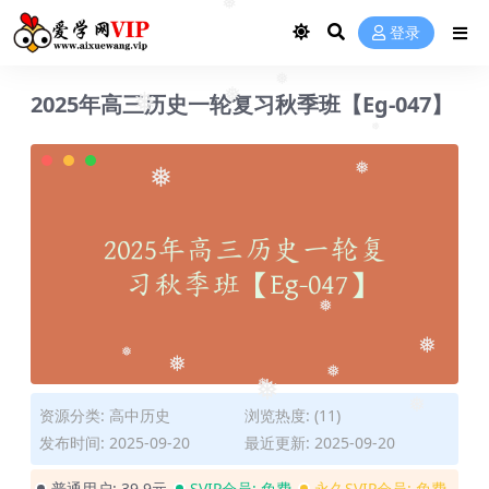
❅
❅
登录
❅
2025年高三历史一轮复习秋季班【Eg-047】
❅
❅
❅
❅
❅
❅
❅
❅
❅
❅
❅
❅
资源分类:
高中历史
浏览热度: (11)
❅
发布时间: 2025-09-20
最近更新: 2025-09-20
普通用户:
39.9元
SVIP会员:
免费
永久SVIP会员:
免费