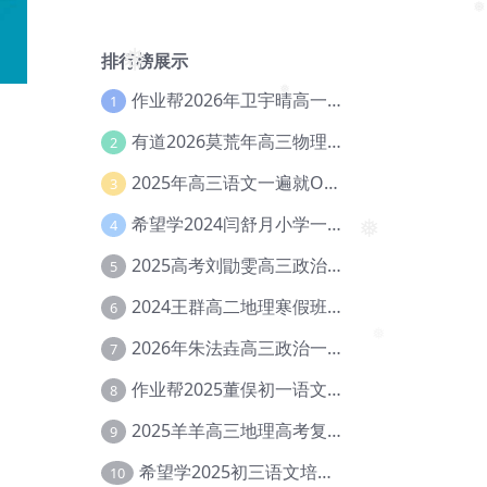
排行榜展示
❅
❅
作业帮2026年卫宇晴高一英语s上学期暑假班【冲顶班】【Ec-003】
1
❅
有道2026莫荒年高三物理一轮复习暑假班网课教程【Ef-044】
2
2025年高三语文一遍就OK高中语文体系课【Ea-028】
3
希望学2024闫舒月小学一年级英语视频教程+讲义【Cc-004】
4
2025高考刘勖雯高三政治三轮复习网课教程【Eh-061】
5
❅
2024王群高二地理寒假班教程【Ei-075】
6
2026年朱法垚高三政治一轮复习暑假班【Eh-041】
7
❅
作业帮2025董俣初一语文培训班秋上A+班【Da-038】
8
2025羊羊高三地理高考复习视频教程+讲义【Ei-051】
9
希望学2025初三语文培训班秋上A+班（秋上·全国版·A+）【Da-031】
10