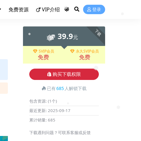
❅
免费资源
VIP介绍
登录
❅
❅
下载
39.9
元
❅
SVIP会员
永久SVIP会员
❅
免费
免费
购买下载权限
❅
已有
685
人解锁下载
包含资源:
(1个)
最近更新:
2025-09-17
❅
累计销量:
685
❅
下载遇到问题？可联系客服或反馈