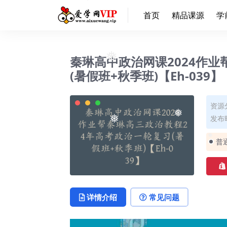
首页
精品课源
学
❅
秦琳高中政治网课2024作
❅
(暑假班+秋季班)【Eh-039】
资源
发布时
❅
❅
普
❅
详情介绍
常见问题