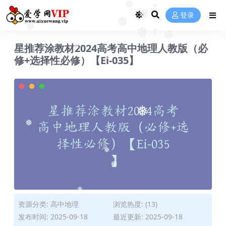
❅
❅
❅
登录
❅
❅
❅
❅
❅
❅
❅
星推荐涂教材2024高考高中地理人教版（必
❅
修+选择性必修）【Ei-035】
❅
❅
❅
❅
❅
❅
资源分类:
高中地理
浏览热度: (13)
发布时间: 2025-09-18
最近更新: 2025-09-18
❅