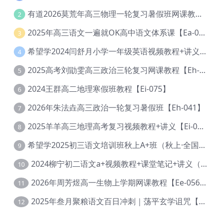
有道2026莫荒年高三物理一轮复习暑假班网课教程【Ef-044】
2
2025年高三语文一遍就OK高中语文体系课【Ea-028】
3
希望学2024闫舒月小学一年级英语视频教程+讲义【Cc-004】
4
2025高考刘勖雯高三政治三轮复习网课教程【Eh-061】
5
2024王群高二地理寒假班教程【Ei-075】
6
2026年朱法垚高三政治一轮复习暑假班【Eh-041】
7
2025羊羊高三地理高考复习视频教程+讲义【Ei-051】
8
希望学2025初三语文培训班秋上A+班（秋上·全国版·A+）【Da-031】
9
2024柳宁初二语文a+视频教程+课堂笔记+讲义（暑假班+秋季班）【Da-003】
10
2026年周芳煜高一生物上学期网课教程【Ee-056】
11
2025年叁月聚粮语文百日冲刺｜荡平玄学诅咒【Ea-001】
12