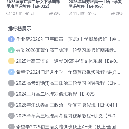
2025国家玮高二语文下学期春
2026年周芳煜高一生物上学期
季班网课教程【Ea-022】
网课教程【Ee-056】
12 月前
21
39.9
11 月前
45
39.9
排行榜展示
作业帮2026年卫宇晴高一英语s上学期暑假班【冲顶班】【Ec-003】
1
有道2026莫荒年高三物理一轮复习暑假班网课教程【Ef-044】
2
2025年高三语文一遍就OK高中语文体系课【Ea-028】
3
希望学2024闫舒月小学一年级英语视频教程+讲义【Cc-004】
4
2025高考刘勖雯高三政治三轮复习网课教程【Eh-061】
5
2024王群高二地理寒假班教程【Ei-075】
6
2026年朱法垚高三政治一轮复习暑假班【Eh-041】
7
2025羊羊高三地理高考复习视频教程+讲义【Ei-051】
8
希望学2025初三语文培训班秋上A+班（秋上·全国版·A+）【Da-031】
9