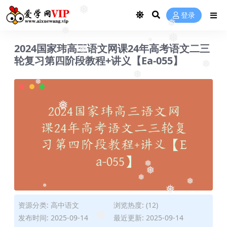
❅
登录
❅
❅
2024国家玮高三语文网课24年高考语文二三
❅
❅
❅
❅
轮复习第四阶段教程+讲义【Ea-055】
❅
❅
❅
❅
❅
❅
❅
❅
❅
资源分类:
高中语文
浏览热度: (12)
❅
发布时间: 2025-09-14
最近更新: 2025-09-14