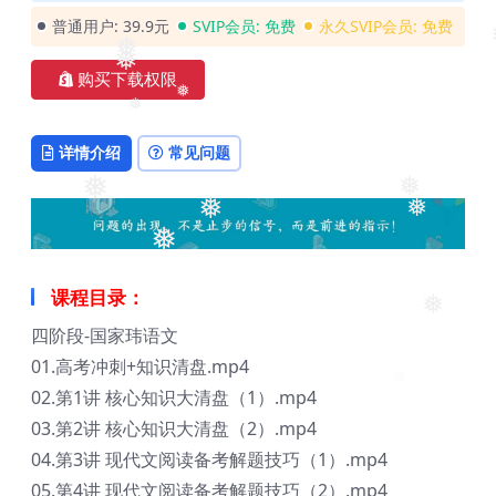
❅
普通用户:
39.9元
SVIP会员:
免费
永久SVIP会员:
免费
❅
❅
❅
购买下载权限
❅
❅
详情介绍
常见问题
❅
❅
❅
❅
❅
课程目录：
四阶段-国家玮语文
❅
01.高考冲刺+知识清盘.mp4
02.第1讲 核心知识大清盘（1）.mp4
03.第2讲 核心知识大清盘（2）.mp4
04.第3讲 现代文阅读备考解题技巧（1）.mp4
05.第4讲 现代文阅读备考解题技巧（2）.mp4