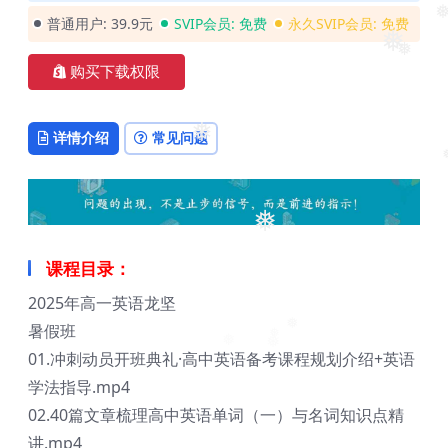
普通用户:
39.9元
SVIP会员:
免费
永久SVIP会员:
免费
❅
❅
❅
购买下载权限
详情介绍
常见问题
❅
❅
❅
课程目录：
2025年高一英语龙坚
暑假班
❅
01.冲刺动员开班典礼·高中英语备考课程规划介绍+英语
❅
学法指导.mp4
02.40篇文章梳理高中英语单词（一）与名词知识点精
讲.mp4