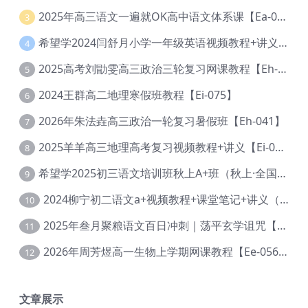
2025年高三语文一遍就OK高中语文体系课【Ea-028】
3
希望学2024闫舒月小学一年级英语视频教程+讲义【Cc-004】
4
2025高考刘勖雯高三政治三轮复习网课教程【Eh-061】
5
2024王群高二地理寒假班教程【Ei-075】
6
2026年朱法垚高三政治一轮复习暑假班【Eh-041】
7
2025羊羊高三地理高考复习视频教程+讲义【Ei-051】
8
希望学2025初三语文培训班秋上A+班（秋上·全国版·A+）【Da-031】
9
2024柳宁初二语文a+视频教程+课堂笔记+讲义（暑假班+秋季班）【Da-003】
10
2025年叁月聚粮语文百日冲刺｜荡平玄学诅咒【Ea-001】
11
2026年周芳煜高一生物上学期网课教程【Ee-056】
12
文章展示