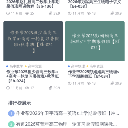
2026年赵礼显高二数学上学期
2026年万猛高三生物电子讲义
暑假班网课教程【Eb-136】
【Ee-058】
11 月前
25
39.9
11 月前
18
39.9
高中数学
高中资源
高中物理
高中资源
作业帮2025祖少磊高三数学a
作业帮2025彭娟娟高三物理s
+高考一轮复习暑假班+秋季班
下学期寒假班【Ef-034】
【Eb-024】
11 月前
13
39.9
11 月前
17
39.9
排行榜展示
作业帮2026年卫宇晴高一英语s上学期暑假班【冲顶班】【Ec-003】
1
有道2026莫荒年高三物理一轮复习暑假班网课教程【Ef-044】
2