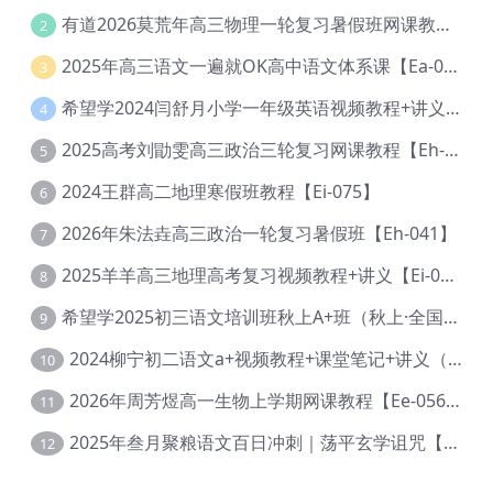
有道2026莫荒年高三物理一轮复习暑假班网课教程【Ef-044】
2
2025年高三语文一遍就OK高中语文体系课【Ea-028】
3
希望学2024闫舒月小学一年级英语视频教程+讲义【Cc-004】
4
2025高考刘勖雯高三政治三轮复习网课教程【Eh-061】
5
2024王群高二地理寒假班教程【Ei-075】
6
2026年朱法垚高三政治一轮复习暑假班【Eh-041】
7
2025羊羊高三地理高考复习视频教程+讲义【Ei-051】
8
希望学2025初三语文培训班秋上A+班（秋上·全国版·A+）【Da-031】
9
2024柳宁初二语文a+视频教程+课堂笔记+讲义（暑假班+秋季班）【Da-003】
10
2026年周芳煜高一生物上学期网课教程【Ee-056】
11
2025年叁月聚粮语文百日冲刺｜荡平玄学诅咒【Ea-001】
12