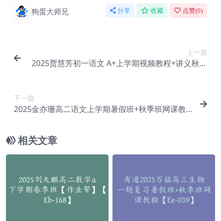
狗蛋大师兄
分享
收藏
点赞(
0
)
上一篇
2025贾慧芳初一语文 A+上学期视频教程+讲义秋上
+秋下【Ea-093】
下一篇
2025金亦珊高二语文上学期暑假班+秋季班网课教
程【Ea-095】
相关文章