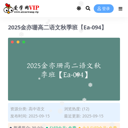
❅
登录
❅
2025金亦珊高二语文秋季班【Ea-094】
❅
❅
❅
❅
❅
❅
❅
❅
资源分类:
高中语文
浏览热度: (12)
❅
发布时间: 2025-09-15
最近更新: 2025-09-15
❅
普通用户:
39.9元
SVIP会员:
免费
永久SVIP会员:
免费