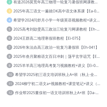
有道2026莫荒年高三物理一轮复习暑假班网课教程【Ef-044】
2
2025年高三语文一遍就OK高中语文体系课【Ea-028】
3
希望学2024闫舒月小学一年级英语视频教程+讲义【Cc-004】
4
2025高考刘勖雯高三政治三轮复习网课教程【Eh-061】
5
2024王群高二地理寒假班教程【Ei-075】
6
2026年朱法垚高三政治一轮复习暑假班【Eh-041】
7
2025年叁月聚粮语文百日冲刺｜荡平玄学诅咒【Ea-001】
8
2025羊羊高三地理高考复习视频教程+讲义【Ei-051】
9
希望学2025初三语文培训班秋上A+班（秋上·全国版·A+）【Da-031】
10
2024柳宁初二语文a+视频教程+课堂笔记+讲义（暑假班+秋季班）【Da-003】
11
作业帮2025董俣初一语文培训班秋上A+班【Da-038】
12