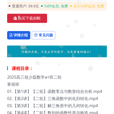
❅
普通用户:
39.9元
SVIP会员:
免费
永久SVIP会员:
免费
购买下载权限
❅
❅
❅
❅
❅
❅
详情介绍
常见问题
❅
❅
❅
❅
课程目录：
❅
❅
❅
❅
❅
2025高三祖少磊数学a+班二轮
❅
寒假班
01.【第1讲】【二轮】函数零点与数形结合分析.mp4
02.【第2讲】【二轮】三角函数中的化归转化.mp4
03.【第3讲】【二轮】解三角形中的几何转化.mp4
04.【第4讲】【二轮】数列的函数性质与构造.mp4