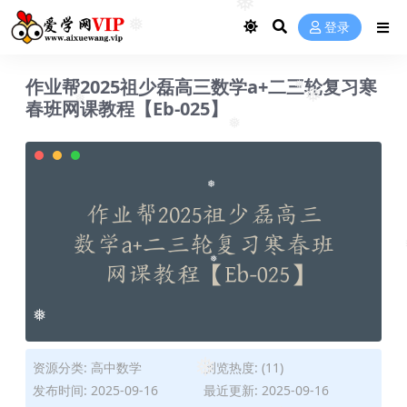
❅
❅
登录
❅
作业帮2025祖少磊高三数学a+二三轮复习寒
❅
春班网课教程【Eb-025】
❅
❅
❅
❅
❅
❅
❅
资源分类:
高中数学
浏览热度: (11)
❅
发布时间: 2025-09-16
最近更新: 2025-09-16