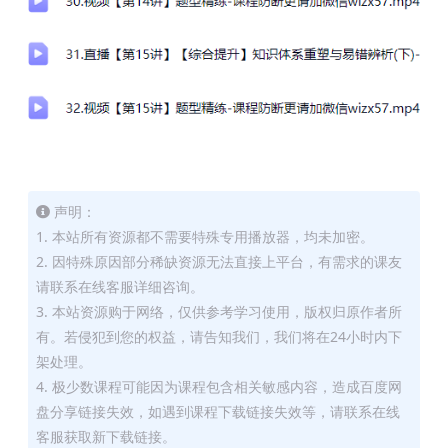
声明：
1. 本站所有资源都不需要特殊专用播放器，均未加密。
2. 因特殊原因部分稀缺资源无法直接上平台，有需求的课友
请联系在线客服详细咨询。
3. 本站资源购于网络，仅供参考学习使用，版权归原作者所
有。若侵犯到您的权益，请告知我们，我们将在24小时内下
架处理。
4. 极少数课程可能因为课程包含相关敏感内容，造成百度网
盘分享链接失效，如遇到课程下载链接失效等，请联系在线
客服获取新下载链接。