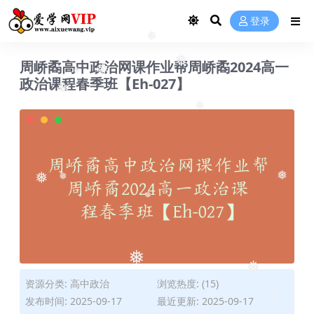
登录
❅
周峤矞高中政治网课作业帮周峤矞2024高一
❅
政治课程春季班【Eh-027】
❅
❅
❅
❅
❅
❅
❅
❅
❅
资源分类:
高中政治
浏览热度: (15)
❅
发布时间: 2025-09-17
最近更新: 2025-09-17
❅