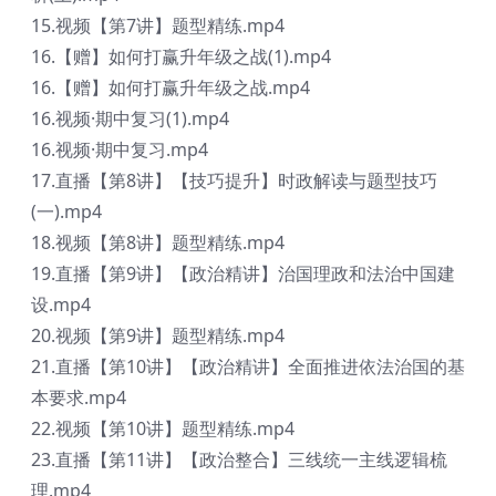
15.视频【第7讲】题型精练.mp4
16.【赠】如何打赢升年级之战(1).mp4
16.【赠】如何打赢升年级之战.mp4
16.视频·期中复习(1).mp4
16.视频·期中复习.mp4
17.直播【第8讲】【技巧提升】时政解读与题型技巧
(一).mp4
18.视频【第8讲】题型精练.mp4
19.直播【第9讲】【政治精讲】治国理政和法治中国建
设.mp4
20.视频【第9讲】题型精练.mp4
21.直播【第10讲】【政治精讲】全面推进依法治国的基
本要求.mp4
22.视频【第10讲】题型精练.mp4
23.直播【第11讲】【政治整合】三线统一主线逻辑梳
理.mp4