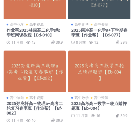
高中化学
高中资源
高中化学
高中资源
作业帮2025林森高二化学s秋
2025康冲高一化学a+下学期春
季班网课教程【Ed-010】
季班【作业帮】【Ed-077】
11 月前
13
39.9
8 月前
12
39.9
高中物理
高中资源
高中数学
高中资源
2025孙竟轩高三物理a+高考二
2025高考高三数学三轮点睛押
轮复习春季班【作业帮】【Ef-
题班【Eb-004】
082】
11 月前
16
39.9
11 月前
10
39.9