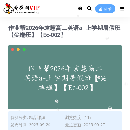
❅
登录
❅
作业帮2026年袁慧高二英语a+上学期暑假班
【尖端班】【Ec-002】
❅
❅
❅
❅
❅
❅
❅
❅
❅
资源分类:
精品课源
浏览热度: (11)
❅
发布时间: 2025-09-24
最近更新: 2025-09-27