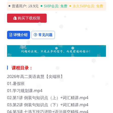
普通用户:
39.9元
SVIP会员:
免费
永久SVIP会员:
免费
❅
❅
购买下载权限
❅
❅
❅
❅
❅
详情介绍
常见问题
❅
❅
❅
❅
❅
课程目录：
❅
2026年高二英语袁慧【尖端班】
❅
01.暑假班
❅
❅
❅
01.学习规划课.mp4
02.第1讲 倒装句知识点（上）+词汇精讲.mp4
03.第2讲 倒装句知识点（下）+词汇精讲.mp4
04.第3讲 七选五技巧进阶+语法填空精练.mp4