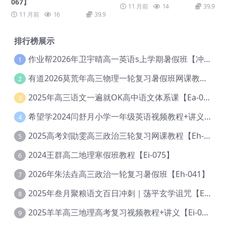
067】
11 月前
14
39.9
11 月前
16
39.9
排行榜展示
作业帮2026年卫宇晴高一英语s上学期暑假班【冲顶班】【Ec-003】
1
有道2026莫荒年高三物理一轮复习暑假班网课教程【Ef-044】
2
2025年高三语文一遍就OK高中语文体系课【Ea-028】
3
希望学2024闫舒月小学一年级英语视频教程+讲义【Cc-004】
4
2025高考刘勖雯高三政治三轮复习网课教程【Eh-061】
5
2024王群高二地理寒假班教程【Ei-075】
6
2026年朱法垚高三政治一轮复习暑假班【Eh-041】
7
2025年叁月聚粮语文百日冲刺｜荡平玄学诅咒【Ea-001】
8
2025羊羊高三地理高考复习视频教程+讲义【Ei-051】
9