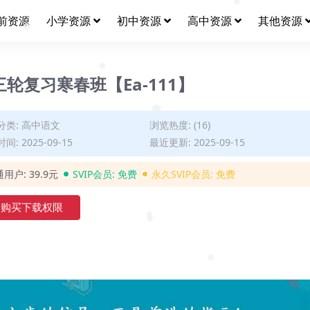
前资源
小学资源
初中资源
高中资源
其他资源
❅
❅
轮复习寒春班【Ea-111】
❅
分类:
高中语文
浏览热度: (16)
❅
间: 2025-09-15
最近更新: 2025-09-15
通用户:
39.9元
SVIP会员:
免费
永久SVIP会员:
免费
购买下载权限
❅
❅
❅