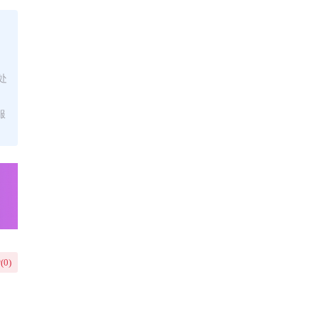
处
服
(
0
)