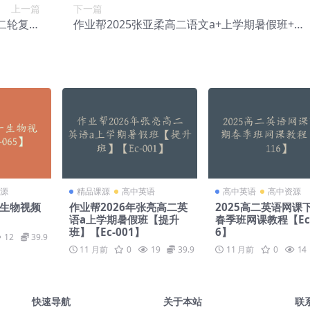
上一篇
下一篇
文二轮复习
作业帮2025张亚柔高二语文a+上学期暑假班+秋
-110】
季班网课教程【Ea-113】
源
精品课源
高中英语
高中英语
高中资源
一生物视频
作业帮2026年张亮高二英
2025高二英语网课
语a上学期暑假班【提升
春季班网课教程【Ec-
班】【Ec-001】
6】
12
39.9
11 月前
0
19
39.9
11 月前
0
14
快速导航
关于本站
联