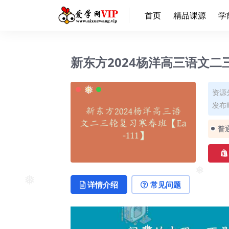
首页
精品课源
学
新东方2024杨洋高三语文二三
资源
发布时
❅
普
❅
详情介绍
常见问题
❅