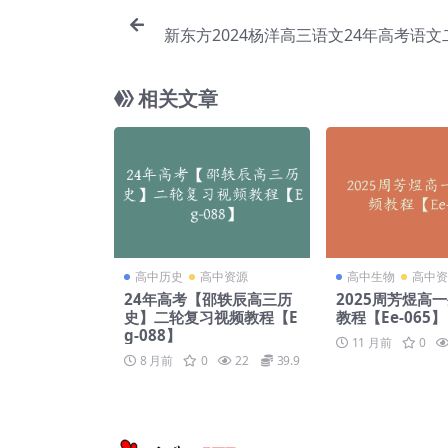
新东方2024杨洋高三语文24年高考语
寒假班【Ea
相关文章
高中历史
高中资源
高中生物
高中资
24年高考【邵轶辰高三历
2025周芳煜高
史】二轮复习视频教程【E
教程【Ee-065】
g-088】
11 月前
0
8 月前
0
22
39.9