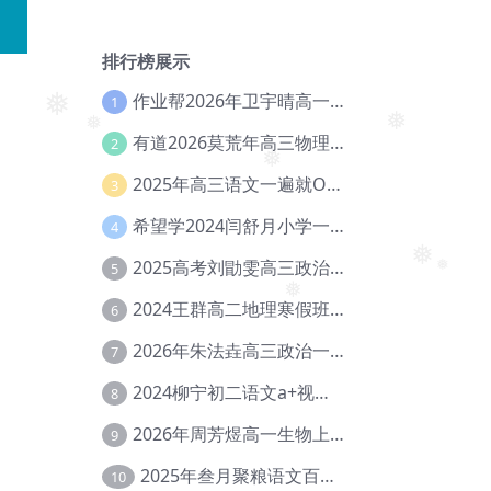
排行榜展示
作业帮2026年卫宇晴高一英语s上学期暑假班【冲顶班】【Ec-003】
1
❅
有道2026莫荒年高三物理一轮复习暑假班网课教程【Ef-044】
2
❅
❅
2025年高三语文一遍就OK高中语文体系课【Ea-028】
3
❅
希望学2024闫舒月小学一年级英语视频教程+讲义【Cc-004】
4
2025高考刘勖雯高三政治三轮复习网课教程【Eh-061】
5
❅
2024王群高二地理寒假班教程【Ei-075】
6
❅
❅
2026年朱法垚高三政治一轮复习暑假班【Eh-041】
7
2024柳宁初二语文a+视频教程+课堂笔记+讲义（暑假班+秋季班）【Da-003】
8
2026年周芳煜高一生物上学期网课教程【Ee-056】
9
2025年叁月聚粮语文百日冲刺｜荡平玄学诅咒【Ea-001】
10