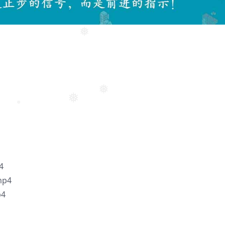
❅
❅
❅
❅
4
p4
4