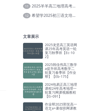
2025羊羊高三地理高考复习视频教程+讲义【Ei-051】
11
希望学2025初三语文培训班秋上A+班（秋上·全国版·A+）【Da-031】
12
文章展示
2025龙坚高三英语网
课25年高考英语一轮
复习秋季班【Ec-10
2】
2025韩佳伟高三数学
a提升班高考数学二
轮复习春季班【作业
帮】【Eb-175】
2024包易正高三地理
课程24年高考地理一
轮复习网课视频教程
【Ei-091】
作业帮2025郭笑高一
语文a+暑假班网课教