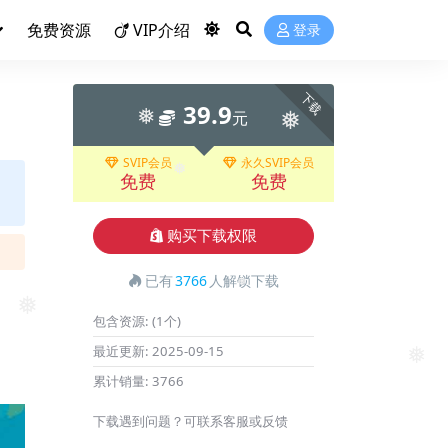
免费资源
VIP介绍
登录
下载
39.9
元
❅
❅
SVIP会员
永久SVIP会员
免费
免费
❅
购买下载权限
已有
3766
人解锁下载
❅
包含资源:
(1个)
❅
最近更新:
2025-09-15
累计销量:
3766
❅
下载遇到问题？可联系客服或反馈