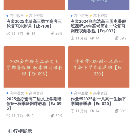
高中数学
高中资源
高中历史
高中资源
有道2025李珍高三数学高考三
有道2024张志浩高三历史暑假
轮复习冲刺课【Eb-108】
班课程24年高考历史一轮复习
网课视频教程【Eg-033】
11 月前
14
39.9
11 月前
14
39.9
高中语文
高中资源
高中生物
高中资源
2025金亦珊高二语文上学期暑
作业帮2025谢一凡高一生物下
假班+秋季班网课教程【Ea-09
学期春季班【Ee-020】
5】
11 月前
14
39.9
11 月前
9
39.9
排行榜展示