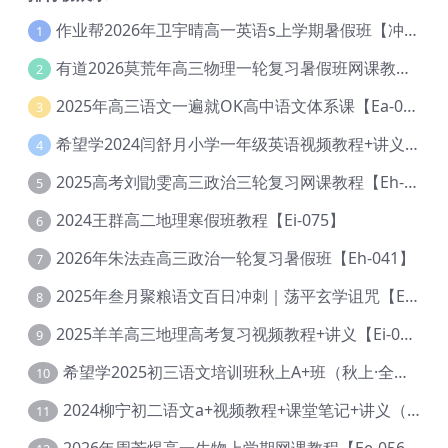
作业帮2026年卫宇晴高一英语s上学期暑假班【冲顶班】【Ec-003】
1
有道2026莫荒年高三物理一轮复习暑假班网课教程【Ef-044】
2
2025年高三语文一遍就OK高中语文体系课【Ea-028】
3
希望学2024闫舒月小学一年级英语视频教程+讲义【Cc-004】
4
2025高考刘勖雯高三政治三轮复习网课教程【Eh-061】
5
2024王群高二地理寒假班教程【Ei-075】
6
2026年朱法垚高三政治一轮复习暑假班【Eh-041】
7
2025年叁月聚粮语文百日冲刺｜荡平玄学诅咒【Ea-001】
8
2025羊羊高三地理高考复习视频教程+讲义【Ei-051】
9
希望学2025初三语文培训班秋上A+班（秋上·全国版·A+）【Da-031】
10
2024柳宁初二语文a+视频教程+课堂笔记+讲义（暑假班+秋季班）【Da-003】
11