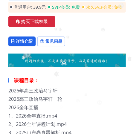
❅
❅
普通用户:
39.9元
SVIP会员:
免费
永久SVIP会员:
免费
❅
❅
购买下载权限
❅
❅
❅
详情介绍
常见问题
❅
❅
❅
❅
课程目录：
❅
2026年高三政治马宇轩
2026高三政治马宇轩一轮
❅
❅
2026全年直播
1、2026全年直播.mp4
2、2026全年课程计划.mp4
3、2025山东卷真题解析.mp4