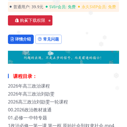
普通用户:
39.9元
SVIP会员:
免费
永久SVIP会员:
免费
❅
❅
购买下载权限
❅
❅
❅
❅
详情介绍
常见问题
❅
❅
❅
❅
❅
❅
❅
❅
课程目录：
❅
2026年高三政治课程
2026年高三政治刘勖雯
2026高三政治刘勖雯一轮课程
00.2026政治教材速通
01.必修一·中特专题
1政治必修一第一课 第一框 原始社会到奴隶社会.mp4