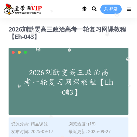
❅
登录
❅
❅
❅
2026刘勖雯高三政治高考一轮复习网课教程
【Eh-043】
❅
❅
❅
❅
❅
❅
❅
❅
资源分类:
精品课源
浏览热度: (18)
❅
发布时间: 2025-09-17
最近更新: 2025-09-27