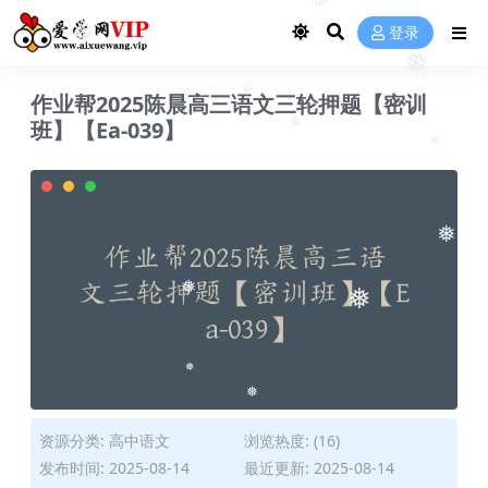
❅
❅
❅
登录
❅
❅
作业帮2025陈晨高三语文三轮押题【密训
❅
班】【Ea-039】
❅
❅
❅
❅
❅
❅
❅
资源分类:
高中语文
浏览热度: (16)
❅
发布时间: 2025-08-14
最近更新: 2025-08-14