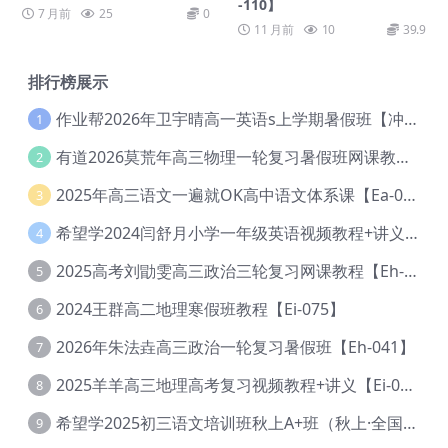
-110】
7 月前
25
0
11 月前
10
39.9
排行榜展示
作业帮2026年卫宇晴高一英语s上学期暑假班【冲顶班】【Ec-003】
1
有道2026莫荒年高三物理一轮复习暑假班网课教程【Ef-044】
2
2025年高三语文一遍就OK高中语文体系课【Ea-028】
3
希望学2024闫舒月小学一年级英语视频教程+讲义【Cc-004】
4
2025高考刘勖雯高三政治三轮复习网课教程【Eh-061】
5
2024王群高二地理寒假班教程【Ei-075】
6
2026年朱法垚高三政治一轮复习暑假班【Eh-041】
7
2025羊羊高三地理高考复习视频教程+讲义【Ei-051】
8
希望学2025初三语文培训班秋上A+班（秋上·全国版·A+）【Da-031】
9