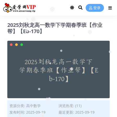
❅
❅
❅
登录
❅
❅
❅
2025刘秋龙高一数学下学期春季班【作业
❅
帮】【Eb-170】
❅
❅
❅
❅
❅
❅
❅
❅
❅
❅
❅
资源分类:
高中数学
浏览热度: (11)
发布时间: 2025-09-19
最近更新: 2025-09-19
❅