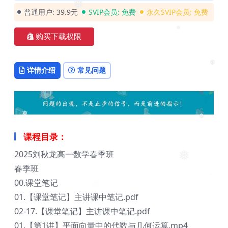
❅
❅
普通用户:
39.9元
SVIP会员:
免费
永久SVIP会员:
免费
❅
购买下载权限
❅
详情介绍
常见问题
❅
❅
❅
课程目录：
2025刘秋龙高一数学春季班
❅
春季班
❅
00.课堂笔记
01.【课堂笔记】主讲课中笔记.pdf
02-17.【课堂笔记】主讲课中笔记.pdf
01.【第1讲】平面向量中的代数与几何运算.mp4