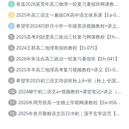
有道2026莫荒年高三物理一轮复习暑假班网课教程【Ef-044】
2
2025年高三语文一遍就OK高中语文体系课【Ea-028】
3
希望学2024闫舒月小学一年级英语视频教程+讲义【Cc-004】
4
2025高考刘勖雯高三政治三轮复习网课教程【Eh-061】
5
2024王群高二地理寒假班教程【Ei-075】
6
2026年朱法垚高三政治一轮复习暑假班【Eh-041】
7
2025羊羊高三地理高考复习视频教程+讲义【Ei-051】
8
希望学2025初三语文培训班秋上A+班（秋上·全国版·A+）【Da-031】
9
2024柳宁初二语文a+视频教程+课堂笔记+讲义（暑假班+秋季班）【Da-003】
10
2026年周芳煜高一生物上学期网课教程【Ee-056】
11
2025年叁月聚粮语文百日冲刺｜荡平玄学诅咒【Ea-001】
12