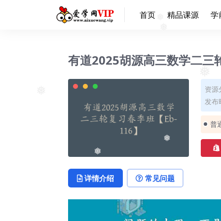
首页
精品课源
学
❅
❅
有道2025胡源高三数学二三轮
❅
资源
发布时
❅
普
❅
❅
详情介绍
常见问题