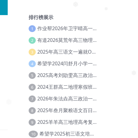
❅
排行榜展示
❅
作业帮2026年卫宇晴高一英语s上学期暑假班【冲顶班】【Ec-003】
1
有道2026莫荒年高三物理一轮复习暑假班网课教程【Ef-044】
2
2025年高三语文一遍就OK高中语文体系课【Ea-028】
3
希望学2024闫舒月小学一年级英语视频教程+讲义【Cc-004】
4
2025高考刘勖雯高三政治三轮复习网课教程【Eh-061】
5
❅
2024王群高二地理寒假班教程【Ei-075】
6
2026年朱法垚高三政治一轮复习暑假班【Eh-041】
7
❅
2025年叁月聚粮语文百日冲刺｜荡平玄学诅咒【Ea-001】
8
2025羊羊高三地理高考复习视频教程+讲义【Ei-051】
9
希望学2025初三语文培训班秋上A+班（秋上·全国版·A+）【Da-031】
10