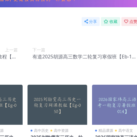
分享
收藏
点赞
上一篇
下一篇
教程【Eb
有道2025胡源高三数学二轮复习寒假班【Eb-11
-115】
7】
源
高中历史
高中资源
精品课源
高中语文