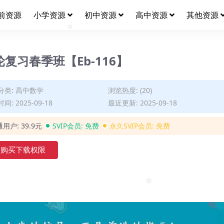
❅
❅
前资源
小学资源
初中资源
高中资源
其他资源
❅
复习春季班【Eb-116】
分类:
高中数学
浏览热度: (20)
间: 2025-09-18
最近更新: 2025-09-18
通用户:
39.9元
SVIP会员:
免费
永久SVIP会员:
免费
购买下载权限
❅