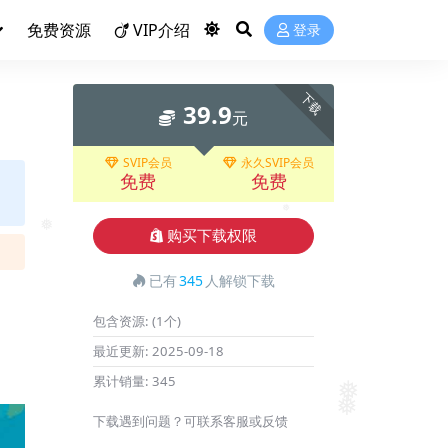
❅
免费资源
VIP介绍
登录
下载
39.9
元
SVIP会员
永久SVIP会员
免费
免费
❅
购买下载权限
❅
已有
345
人解锁下载
包含资源:
(1个)
最近更新:
2025-09-18
累计销量:
345
❅
下载遇到问题？可联系客服或反馈
❅